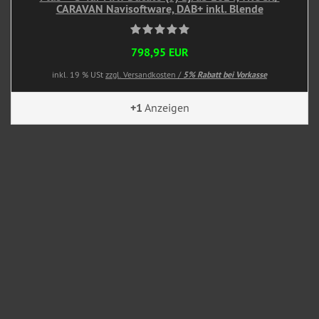
CARAVAN Navisoftware, DAB+ inkl. Blende
798,95 EUR
inkl. 19 % USt
zzgl. Versandkosten /
5% Rabatt bei Vorkasse
+1
Anzeigen