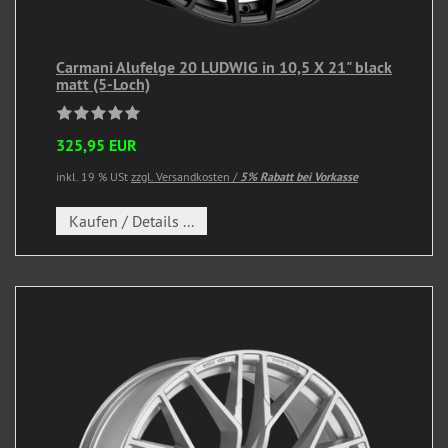
Carmani Alufelge 20 LUDWIG in 10,5 X 21" black
matt (5-Loch)
325,95 EUR
inkl. 19 % USt
zzgl. Versandkosten /
5% Rabatt bei Vorkasse
Kaufen / Details ...