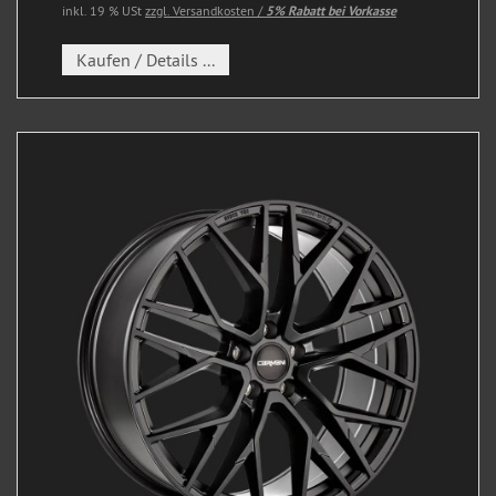
inkl. 19 % USt
zzgl. Versandkosten /
5% Rabatt bei Vorkasse
Kaufen / Details ...