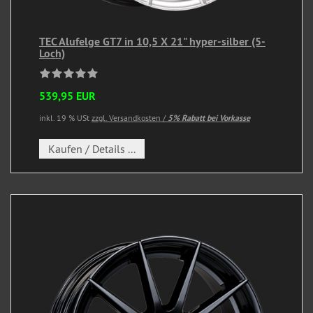
TEC Alufelge GT7 in 10,5 X 21" hyper-silber (5-
Loch)
539,95 EUR
inkl. 19 % USt
zzgl. Versandkosten /
5% Rabatt bei Vorkasse
Kaufen / Details ...