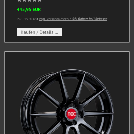
445,95 EUR
inkl. 19 % USt
zzgl. Versandkosten /
5% Rabatt bei Vorkasse
Kaufen / Details ...