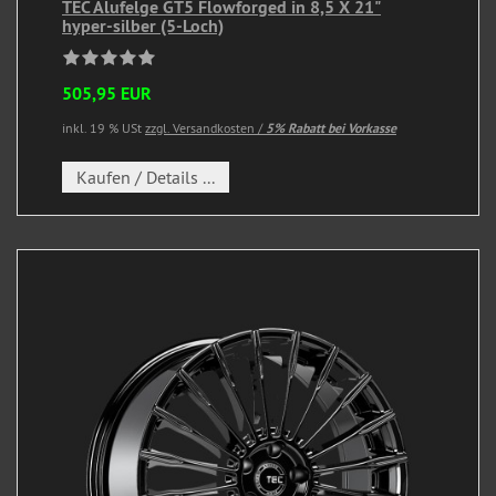
TEC Alufelge GT5 Flowforged in 8,5 X 21"
hyper-silber (5-Loch)
505,95 EUR
inkl. 19 % USt
zzgl. Versandkosten /
5% Rabatt bei Vorkasse
Kaufen / Details ...