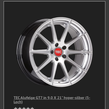
TEC Alufelge GT7 in 9,0 X 21" hyper-silber (5-
Loch)