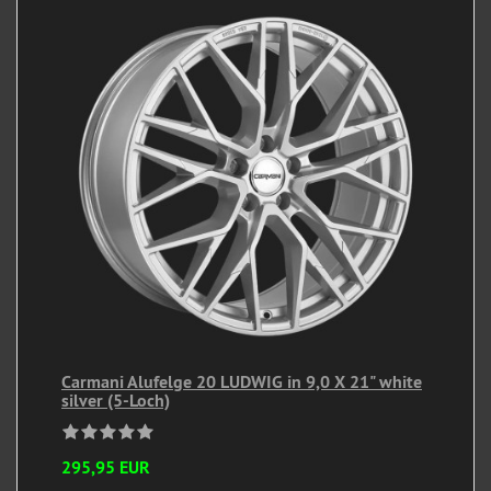
Carmani Alufelge 20 LUDWIG in 9,0 X 21" white
silver (5-Loch)
295,95 EUR