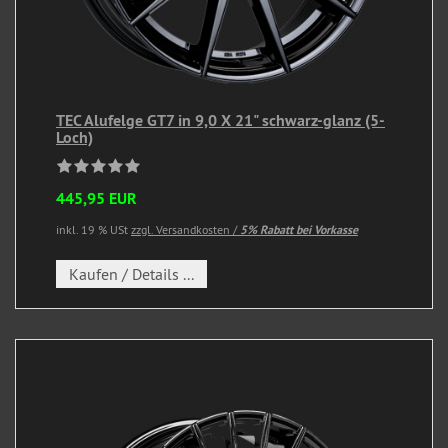
TEC Alufelge GT7 in 9,0 X 21" schwarz-glanz (5-
Loch)
445,95 EUR
inkl. 19 % USt
zzgl. Versandkosten /
5% Rabatt bei Vorkasse
Kaufen / Details ...