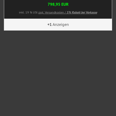
798,95 EUR
inkl. 19 % USt
zzgl. Versandkosten /
5% Rabatt bei Vorkasse
+1
Anzeigen