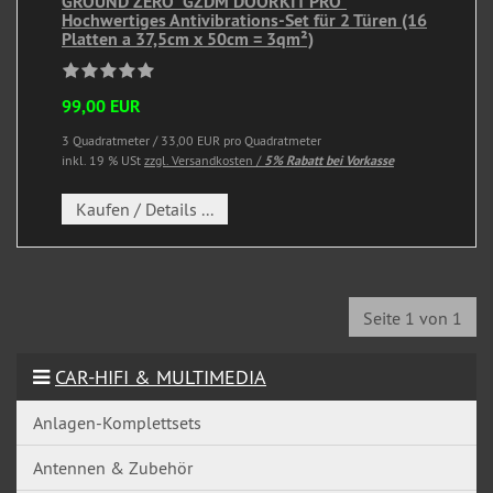
GROUND ZERO "GZDM DOORKIT PRO"
Hochwertiges Antivibrations-Set für 2 Türen (16
Platten a 37,5cm x 50cm = 3qm²)
99,00 EUR
3 Quadratmeter / 33,00 EUR pro Quadratmeter
inkl. 19 % USt
zzgl. Versandkosten /
5% Rabatt bei Vorkasse
Kaufen / Details ...
Seite 1 von 1
CAR-HIFI & MULTIMEDIA
Anlagen-Komplettsets
Antennen & Zubehör