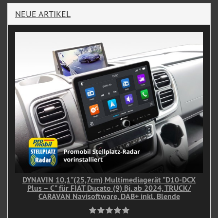
NEUE ARTIKEL
DYNAVIN 10,1"(25,7cm) Multimediagerät "D10-DCX
Plus – C" für FIAT Ducato (9) Bj. ab 2024, TRUCK/
CARAVAN Navisoftware, DAB+ inkl. Blende