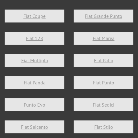
Fiat Coupe
Fiat Grande Punto
Fiat 128
Fiat Marea
Fiat Multipla
Fiat Palio
Fiat Panda
Fiat Punto
Punto Evo
Fiat Sedici
Fiat Seicento
Fiat Stilo