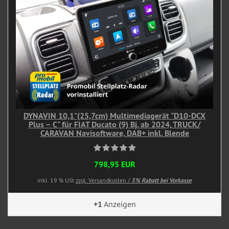
DYNAVIN 10,1"(25,7cm) Multimediagerät "D10-DCX
Plus – C" für FIAT Ducato (9) Bj. ab 2024, TRUCK/
CARAVAN Navisoftware, DAB+ inkl. Blende
798,95 EUR
inkl. 19 % USt
zzgl. Versandkosten /
5% Rabatt bei Vorkasse
+1
Anzeigen