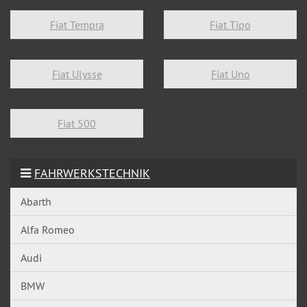
Fiat Tempra
Fiat Tipo
Fiat Ulysse
Fiat Uno
Fiat 500
FAHRWERKSTECHNIK
Abarth
Alfa Romeo
Audi
BMW