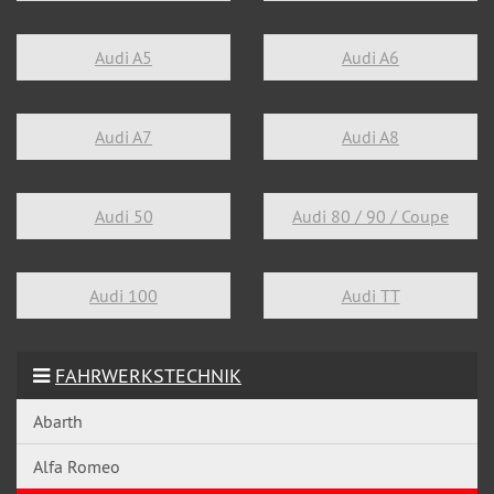
Audi A5
Audi A6
Audi A7
Audi A8
Audi 50
Audi 80 / 90 / Coupe
Audi 100
Audi TT
FAHRWERKSTECHNIK
Abarth
Alfa Romeo