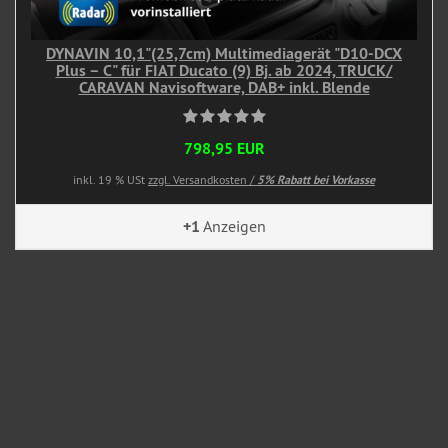
DYNAVIN 10,1"(25,7cm) Multimediagerät "D10-DCX
Plus – C" für FIAT Ducato (9) Bj. ab 2024, TRUCK/
CARAVAN Navisoftware, DAB+ inkl. Blende
798,95 EUR
inkl. 19 % USt
zzgl. Versandkosten /
5% Rabatt bei Vorkasse
+1
Anzeigen