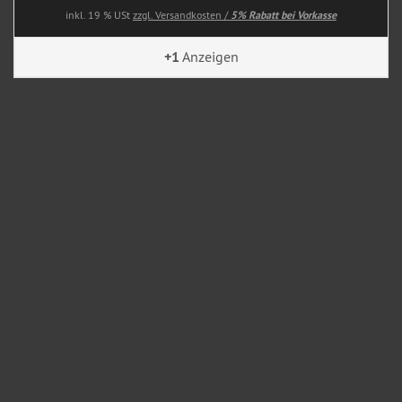
inkl. 19 % USt
zzgl. Versandkosten /
5% Rabatt bei Vorkasse
+1
Anzeigen