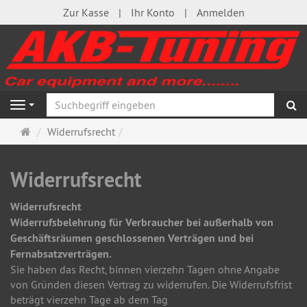
Zur Kasse
Ihr Konto
Anmelden
S
Navigation
Startseite
Widerrufsrecht
Widerrufsrecht
Widerrufsrecht
Widerrufsbelehrung für Verbraucher bei außerhalb von
Geschäftsräumen geschlossenen Verträgen und bei
Fernabsatzverträgen.
Sie haben das Recht, binnen vierzehn Tagen ohne Angabe
von Gründen diesen Vertrag zu widerrufen. Die Widerrufsfrist
beträgt vierzehn Tage ab dem Tag