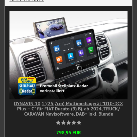
DYNAVIN 10,1"(25,7cm) Multimediagerät "D10-DCX
Plus – C" für FIAT Ducato (9) Bj. ab 2024, TRUCK/
CARAVAN Navisoftware, DAB+ inkl. Blende
798,95 EUR