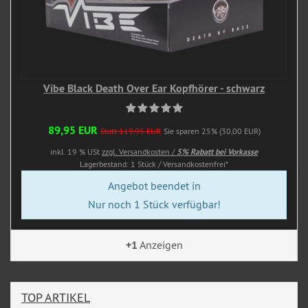
Vibe Black Death Over Ear Kopfhörer - schwarz
89,95 EUR
Statt 119,95 EUR
Sie sparen 25% (30,00 EUR)
inkl. 19 % USt
zzgl. Versandkosten /
5% Rabatt bei Vorkasse
Lagerbestand: 1 Stück / Versandkostenfrei*
Angebot beendet in
Nur noch 1 Stück verfügbar!
+1
Anzeigen
TOP ARTIKEL