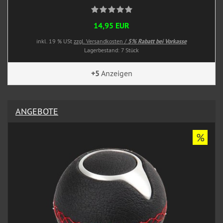
14,95 EUR
inkl. 19 % USt
zzgl. Versandkosten /
5% Rabatt bei Vorkasse
Lagerbestand: 7 Stück
+5
Anzeigen
ANGEBOTE
%