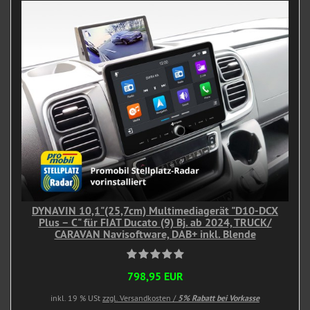
DYNAVIN 10,1"(25,7cm) Multimediagerät "D10-DCX
Plus – C" für FIAT Ducato (9) Bj. ab 2024, TRUCK/
CARAVAN Navisoftware, DAB+ inkl. Blende
798,95 EUR
inkl. 19 % USt
zzgl. Versandkosten /
5% Rabatt bei Vorkasse