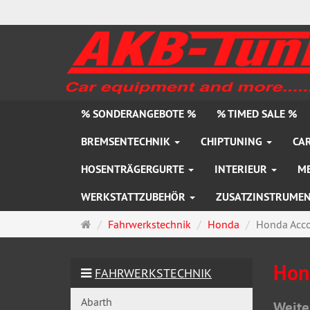
% SONDERANGEBOTE %
% TIMED SALE %
BREMSENTECHNIK
CHIPTUNING
CAR
HOSENTRÄGERGURTE
INTERIEUR
M
WERKSTATTZUBEHÖR
ZUSATZINSTRUME
Startseite
Fahrwerkstechnik
Honda
Honda Acc
Hon
FAHRWERKSTECHNIK
Abarth
Weite