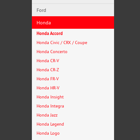
Ford
Honda
Honda Accord
Honda Civic / CRX / Coupe
Honda Concerto
Honda CR-V
Honda CR-Z
Honda FR-V
Honda HR-V
Honda Insight
Honda Integra
Honda Jazz
Honda Legend
Honda Logo