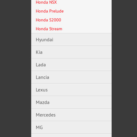
Honda NSX
Honda Prelude
Honda S2000
Honda Stream
Hyundai
Kia
Lada
Lancia
Lexus
Mazda
Mercedes
MG