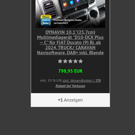
DYNAVIN 10,1"(25,7cm)
Multimediagerät "D10-DCX Plus
– C" für FIAT Ducato (9) Bj. ab
2024, TRUCK/ CARAVAN
Navisoftware, DAB+ inkl. Blende
798,95 EUR
inkl. 19 % USt
zzgl. Versandkosten /
5%
Rabatt bei Vorkasse
+1
Anzeigen