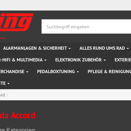
ALARMANLAGEN & SICHERHEIT
ALLES RUND UMS RAD
-HIFI & MULTIMEDIA
ELEKTRONIK ZUBEHÖR
EXTERI
ERCHANDISE
PEDALBOXTUNING
PFLEGE & REINIGUN
NTE
ord
da Accord
re Kategorien