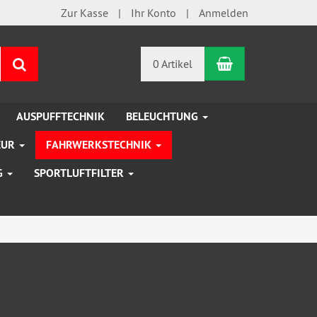
Zur Kasse
Ihr Konto
Anmelden
Warenkorb
Suchen
0 Artikel
AUSPUFFTECHNIK
BELEUCHTUNG
EUR
FAHRWERKSTECHNIK
G
SPORTLUFTFILTER