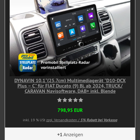
DYNAVIN 10,1"(25,7cm) Multimediagerät "D10-DCX
Plus – C" für FIAT Ducato (9) Bj. ab 2024, TRUCK/
CARAVAN Navisoftware, DAB+ inkl. Blende
798,95 EUR
inkl. 19 % USt
zzgl. Versandkosten /
5% Rabatt bei Vorkasse
+1
Anzeigen