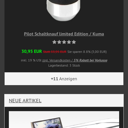
Pilot Schaltknauf limited Edition / Kuma
30,95 EUR
Statt 33,95 EUR
Sie sparen 8.8% (3,00 EUR)
inkl. 19 % USt
zzgl. Versandkosten /
5% Rabatt bei Vorkasse
Lagerbestand: 3 Stück
+11
Anzeigen
NEUE ARTIKEL