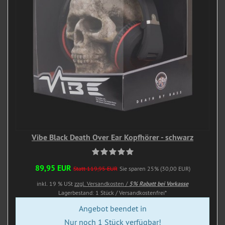
Vibe Black Death Over Ear Kopfhörer - schwarz
89,95 EUR
Statt 119,95 EUR
Sie sparen 25% (30,00 EUR)
inkl. 19 % USt
zzgl. Versandkosten /
5% Rabatt bei Vorkasse
Lagerbestand: 1 Stück / Versandkostenfrei*
Angebot beendet in
Nur noch 1 Stück verfügbar!