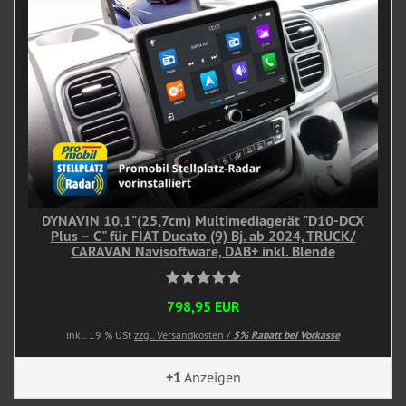
DYNAVIN 10,1"(25,7cm) Multimediagerät "D10-DCX
Plus – C" für FIAT Ducato (9) Bj. ab 2024, TRUCK/
CARAVAN Navisoftware, DAB+ inkl. Blende
798,95 EUR
inkl. 19 % USt
zzgl. Versandkosten /
5% Rabatt bei Vorkasse
+1
Anzeigen