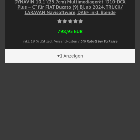
DYNAVIN 10,1"(25,7cm) Multimediagerät "D10-DCX
Plus – C" für FIAT Ducato (9) Bj. ab 2024, TRUCK/
CARAVAN Navisoftware, DAB+ inkl. Blende
798,95 EUR
inkl. 19 % USt
zzgl. Versandkosten /
5% Rabatt bei Vorkasse
+1
Anzeigen