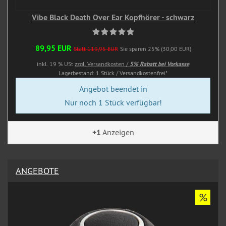
Vibe Black Death Over Ear Kopfhörer - schwarz
89,95 EUR
Statt 119,95 EUR
Sie sparen 25% (30,00 EUR)
inkl. 19 % USt
zzgl. Versandkosten /
5% Rabatt bei Vorkasse
Lagerbestand: 1 Stück / Versandkostenfrei*
Angebot beendet in
Nur noch 1 Stück verfügbar!
+1
Anzeigen
ANGEBOTE
%