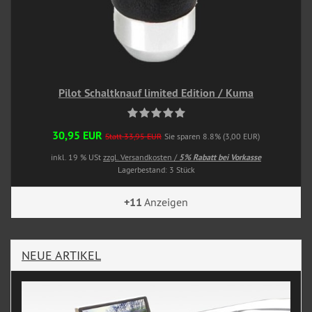
Pilot Schaltknauf limited Edition / Kuma
30,95 EUR
Statt 33,95 EUR
Sie sparen 8.8% (3,00 EUR)
inkl. 19 % USt
zzgl. Versandkosten /
5% Rabatt bei Vorkasse
Lagerbestand: 3 Stück
+11
Anzeigen
NEUE ARTIKEL