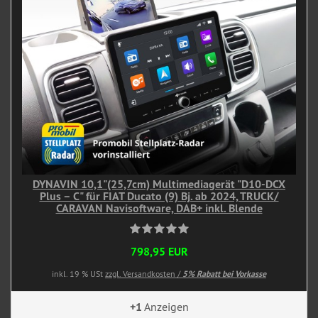
DYNAVIN 10,1"(25,7cm) Multimediagerät "D10-DCX
Plus – C" für FIAT Ducato (9) Bj. ab 2024, TRUCK/
CARAVAN Navisoftware, DAB+ inkl. Blende
798,95 EUR
inkl. 19 % USt
zzgl. Versandkosten /
5% Rabatt bei Vorkasse
+1
Anzeigen