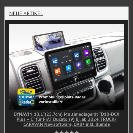
NEUE ARTIKEL
DYNAVIN 10,1"(25,7cm) Multimediagerät "D10-DCX
Plus – C" für FIAT Ducato (9) Bj. ab 2024, TRUCK/
CARAVAN Navisoftware, DAB+ inkl. Blende