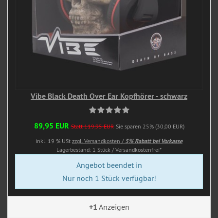
Vibe Black Death Over Ear Kopfhörer - schwarz
89,95 EUR
Statt 119,95 EUR
Sie sparen 25% (30,00 EUR)
inkl. 19 % USt
zzgl. Versandkosten /
5% Rabatt bei Vorkasse
Lagerbestand: 1 Stück / Versandkostenfrei*
Angebot beendet in
Nur noch 1 Stück verfügbar!
+1
Anzeigen