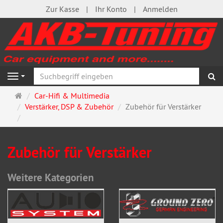
Zur Kasse
Ihr Konto
Anmelden
S
Navigation
Startseite
Car-Hifi & Multimedia
Verstärker, DSP & Zubehör
Zubehör für Verstärker
Zubehör für Verstärker
Weitere Kategorien