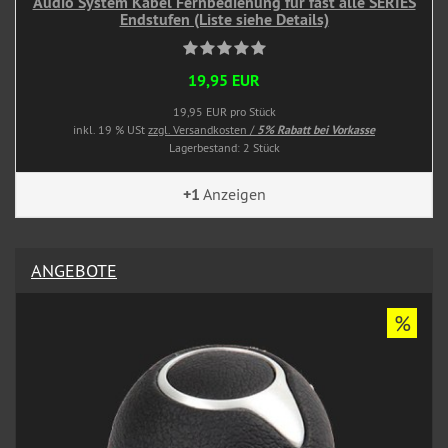
Audio System Kabel Fernbedienung für fast alle SERIES
Endstufen (Liste siehe Details)
19,95 EUR
19,95 EUR pro Stück
inkl. 19 % USt
zzgl. Versandkosten /
5% Rabatt bei Vorkasse
Lagerbestand: 2 Stück
+1
Anzeigen
ANGEBOTE
%