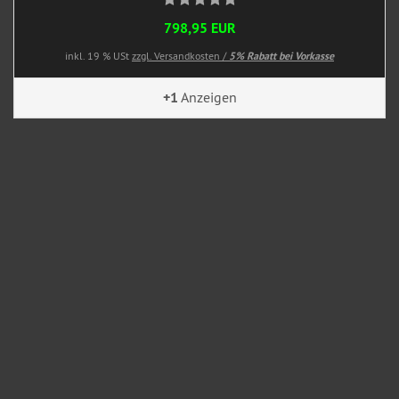
798,95 EUR
inkl. 19 % USt
zzgl. Versandkosten /
5% Rabatt bei Vorkasse
+1
Anzeigen