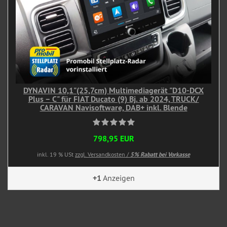
DYNAVIN 10,1"(25,7cm) Multimediagerät "D10-DCX
Plus – C" für FIAT Ducato (9) Bj. ab 2024, TRUCK/
CARAVAN Navisoftware, DAB+ inkl. Blende
798,95 EUR
inkl. 19 % USt
zzgl. Versandkosten /
5% Rabatt bei Vorkasse
+1
Anzeigen