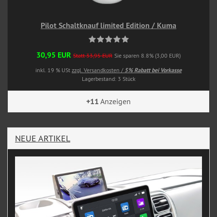
Pilot Schaltknauf limited Edition / Kuma
30,95 EUR
Statt 33,95 EUR
Sie sparen 8.8% (3,00 EUR)
inkl. 19 % USt
zzgl. Versandkosten /
5% Rabatt bei Vorkasse
Lagerbestand: 3 Stück
+11
Anzeigen
NEUE ARTIKEL