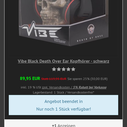
Vibe Black Death Over Ear Kopfhörer - schwarz
89,95 EUR
Statt 119,95 EUR
Sie sparen 25% (30,00 EUR)
inkl. 19 % USt
zzgl. Versandkosten /
5% Rabatt bei Vorkasse
Lagerbestand: 1 Stück / Versandkostenfrei*
Angebot beendet in
Nur noch 1 Stück verfügbar!
+1
Anzeigen