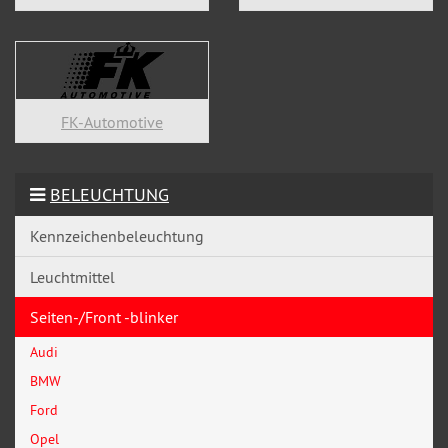
FK-Automotive
BELEUCHTUNG
Kennzeichenbeleuchtung
Leuchtmittel
Seiten-/Front -blinker
Audi
BMW
Ford
Opel