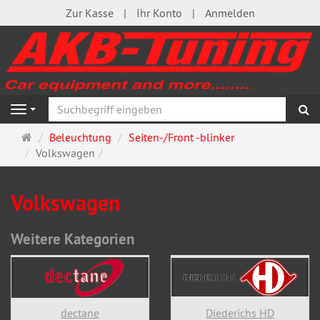
Zur Kasse
Ihr Konto
Anmelden
S
Navigation
Startseite
Beleuchtung
Seiten-/Front -blinker
Volkswagen
Volkswagen
Weitere Kategorien
dectane
Diederichs HD