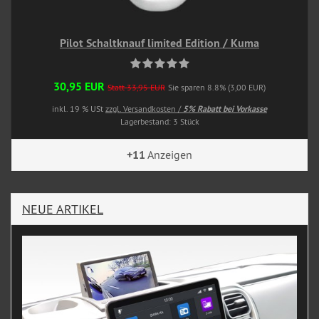
Pilot Schaltknauf limited Edition / Kuma
30,95 EUR
Statt 33,95 EUR
Sie sparen 8.8% (3,00 EUR)
inkl. 19 % USt
zzgl. Versandkosten /
5% Rabatt bei Vorkasse
Lagerbestand: 3 Stück
+11
Anzeigen
NEUE ARTIKEL