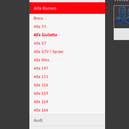
Alfa Romeo
Brera
Alfa 33
Alfa Giulietta
Alfa GT
Alfa GTV / Spider
Alfa Mito
Alfa 147
Alfa 155
Alfa 156
Alfa 159
Alfa 164
Alfa 166
Audi