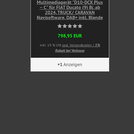
Multimediagerät "D10-DCX Plus
– C" für FIAT Ducato (9) Bj. ab
2024, TRUCK/ CARAVAN
Navisoftware, DAB+ inkl. Blende
798,95 EUR
inkl. 19 % USt
zzgl. Versandkosten /
5%
Rabatt bei Vorkasse
+1
Anzeigen