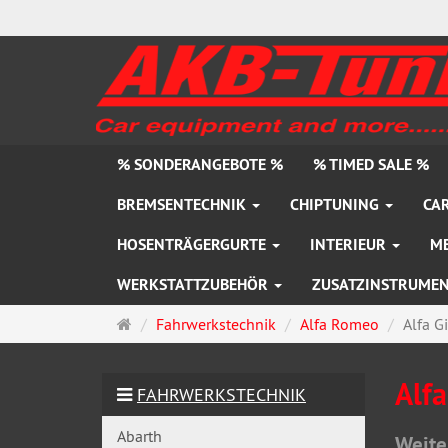
% SONDERANGEBOTE %
% TIMED SALE %
BREMSENTECHNIK
CHIPTUNING
CAR
HOSENTRÄGERGURTE
INTERIEUR
M
WERKSTATTZUBEHÖR
ZUSATZINSTRUME
Startseite
Fahrwerkstechnik
Alfa Romeo
Alfa Gi
Alfa
FAHRWERKSTECHNIK
Abarth
Weite