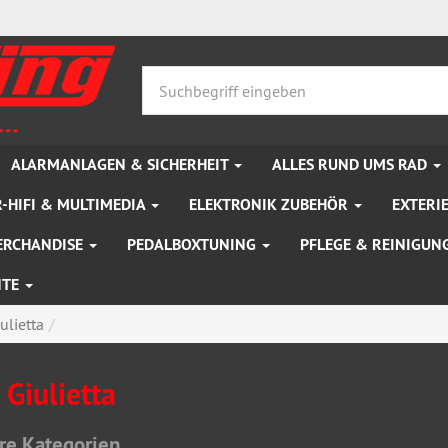
ALARMANLAGEN & SICHERHEIT
ALLES RUND UMS RAD
-HIFI & MULTIMEDIA
ELEKTRONIK ZUBEHÖR
EXTERI
ERCHANDISE
PEDALBOXTUNING
PFLEGE & REINIGUN
NTE
ulietta
 Giulietta
re Kategorien