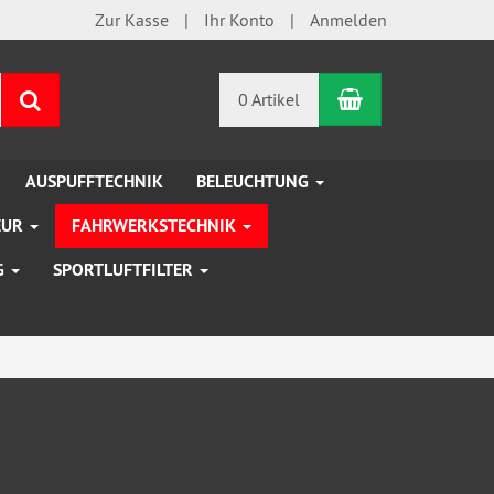
Zur Kasse
Ihr Konto
Anmelden
Warenkorb
Suchen
0 Artikel
AUSPUFFTECHNIK
BELEUCHTUNG
EUR
FAHRWERKSTECHNIK
G
SPORTLUFTFILTER