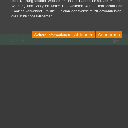
Ihrer Nutzung unserer Website an unsere Partner für soziale Medien,
Werbung und Analysen weiter. Des weiteren werden rein technische
Cookies verwendet um die Funktion der Webseite zu gewährleisten,
dies ist nicht deaktivierbar.
Ablehnen
Annehmen
Weitere Informationen
War
0 Artikel
Kontakt