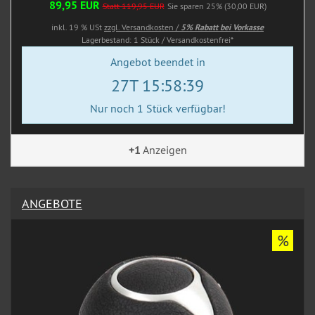
89,95 EUR
Statt 119,95 EUR
Sie sparen 25% (30,00 EUR)
inkl. 19 % USt
zzgl. Versandkosten /
5% Rabatt bei Vorkasse
Lagerbestand: 1 Stück / Versandkostenfrei*
Angebot beendet in
27T 15:58:38
Nur noch 1 Stück verfügbar!
+1
Anzeigen
ANGEBOTE
%