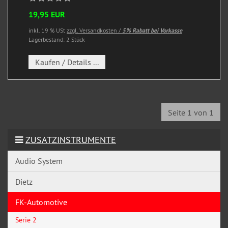
19,95 EUR
inkl. 19 % USt
zzgl. Versandkosten /
5% Rabatt bei Vorkasse
Lagerbestand: 2 Stück
Kaufen / Details ...
Seite 1 von 1
ZUSATZINSTRUMENTE
Audio System
Dietz
FK-Automotive
Serie 2