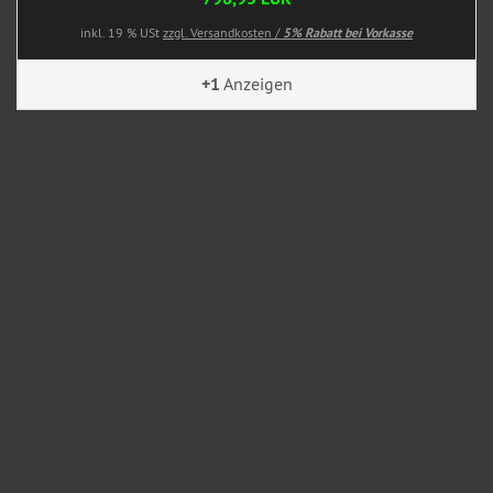
inkl. 19 % USt
zzgl. Versandkosten /
5% Rabatt bei Vorkasse
+1
Anzeigen