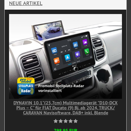
NEUE ARTIKEL
DYNAVIN 10,1"(25,7cm) Multimediagerät "D10-DCX
Plus – C" für FIAT Ducato (9) Bj. ab 2024, TRUCK/
CARAVAN Navisoftware, DAB+ inkl. Blende
798,95 EUR