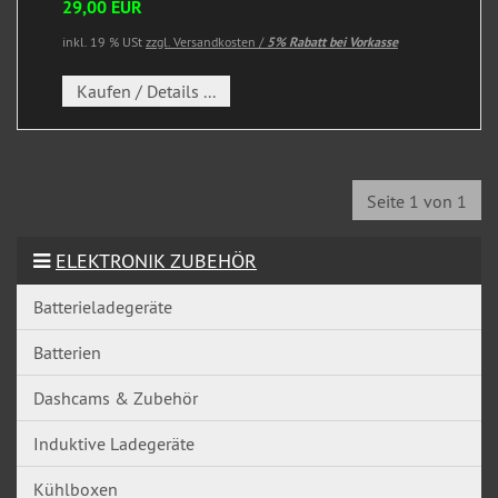
29,00 EUR
inkl. 19 % USt
zzgl. Versandkosten /
5% Rabatt bei Vorkasse
Kaufen / Details ...
Seite 1 von 1
ELEKTRONIK ZUBEHÖR
Batterieladegeräte
Batterien
Dashcams & Zubehör
Induktive Ladegeräte
Kühlboxen