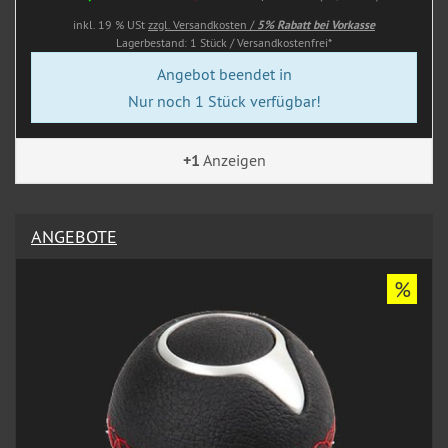
inkl. 19 % USt
zzgl. Versandkosten /
5% Rabatt bei Vorkasse
Lagerbestand: 1 Stück / Versandkostenfrei*
Angebot beendet in
Nur noch 1 Stück verfügbar!
+1
Anzeigen
ANGEBOTE
%