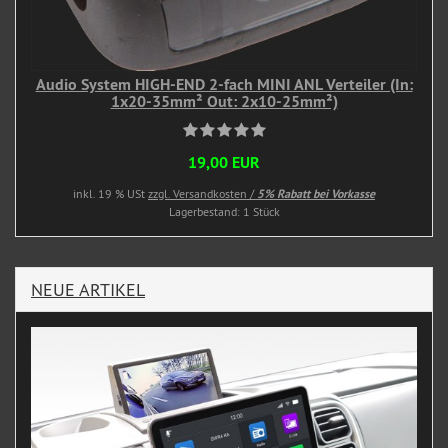
Audio System HIGH-END 2-fach MINI ANL Verteiler (In:
1x20-35mm² Out: 2x10-25mm²)
19,00 EUR
inkl. 19 % USt
zzgl. Versandkosten /
5% Rabatt bei Vorkasse
Lagerbestand: 1 Stück
NEUE ARTIKEL