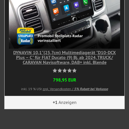
DYNAVIN 10,1"(25,7cm) Multimediagerät "D10-DCX
Plus – C" für FIAT Ducato (9) Bj. ab 2024, TRUCK/
CARAVAN Navisoftware, DAB+ inkl. Blende
798,95 EUR
inkl. 19 % USt
zzgl. Versandkosten /
5% Rabatt bei Vorkasse
+1
Anzeigen