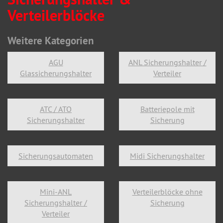
Verteilerblöcke
Weitere Kategorien
AGU
ANL Sicherungshalter /
Glassicherungshalter
Verteiler
ATC / ATO
Batteriepole mit
Sicherungshalter
Sicherung
Sicherungsautomaten
Midi Sicherungshalter
Mini-ANL
Verteilerblöcke ohne
Sicherungshalter /
Sicherung
Verteiler