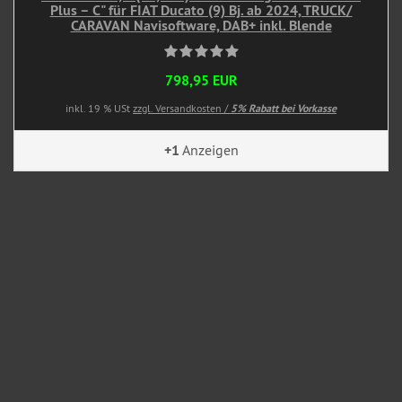
Plus – C" für FIAT Ducato (9) Bj. ab 2024, TRUCK/
CARAVAN Navisoftware, DAB+ inkl. Blende
798,95 EUR
inkl. 19 % USt
zzgl. Versandkosten /
5% Rabatt bei Vorkasse
+1
Anzeigen