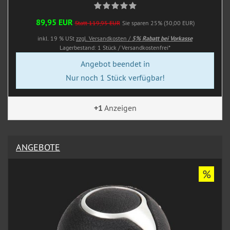
89,95 EUR
Statt 119,95 EUR
Sie sparen 25% (30,00 EUR)
inkl. 19 % USt
zzgl. Versandkosten /
5% Rabatt bei Vorkasse
Lagerbestand: 1 Stück / Versandkostenfrei*
Angebot beendet in
Nur noch 1 Stück verfügbar!
+1
Anzeigen
ANGEBOTE
%