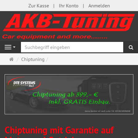
Zur Kasse
Ihr Konto
Anmelden
S
Navigation
Startseite
Chiptuning
Chiptuning mit Garantie auf