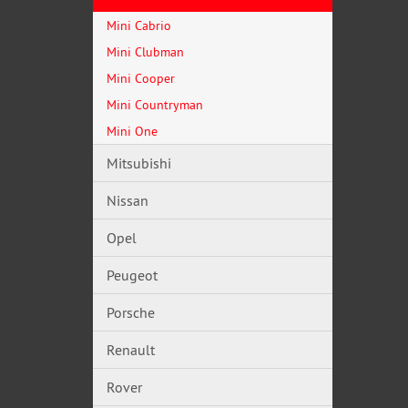
Mini Cabrio
Mini Clubman
Mini Cooper
Mini Countryman
Mini One
Mitsubishi
Nissan
Opel
Peugeot
Porsche
Renault
Rover