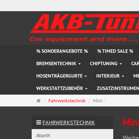
% SONDERANGEBOTE %
% TIMED SALE %
BREMSENTECHNIK
CHIPTUNING
CAR
HOSENTRÄGERGURTE
INTERIEUR
M
WERKSTATTZUBEHÖR
ZUSATZINSTRUME
Startseite
Fahrwerkstechnik
Mini
Min
FAHRWERKSTECHNIK
Abarth
Weite