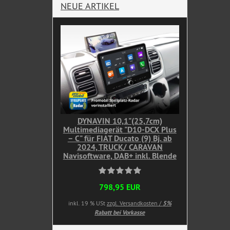
NEUE ARTIKEL
DYNAVIN 10,1"(25,7cm)
Multimediagerät "D10-DCX Plus
– C" für FIAT Ducato (9) Bj. ab
2024, TRUCK/ CARAVAN
Navisoftware, DAB+ inkl. Blende
798,95 EUR
inkl. 19 % USt
zzgl. Versandkosten /
5%
Rabatt bei Vorkasse