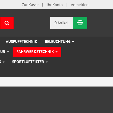
Zur Kasse
Ihr Konto
Anmelden
Warenkorb
Suchen
0 Artikel
AUSPUFFTECHNIK
BELEUCHTUNG
EUR
FAHRWERKSTECHNIK
G
SPORTLUFTFILTER