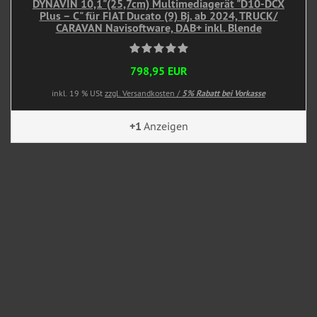
DYNAVIN 10,1"(25,7cm) Multimediagerät "D10-DCX
Plus – C" für FIAT Ducato (9) Bj. ab 2024, TRUCK/
CARAVAN Navisoftware, DAB+ inkl. Blende
798,95 EUR
inkl. 19 % USt
zzgl. Versandkosten /
5% Rabatt bei Vorkasse
+1
Anzeigen