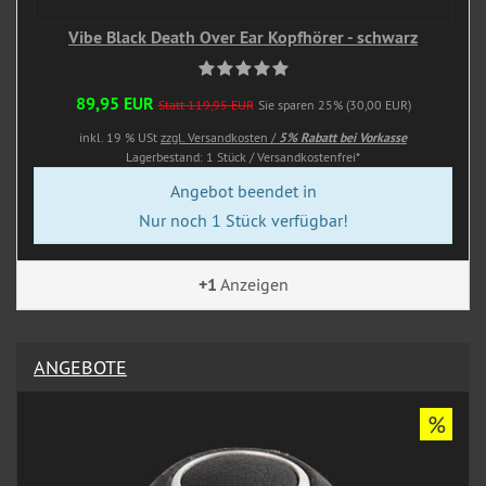
Vibe Black Death Over Ear Kopfhörer - schwarz
89,95 EUR
Statt 119,95 EUR
Sie sparen 25% (30,00 EUR)
inkl. 19 % USt
zzgl. Versandkosten /
5% Rabatt bei Vorkasse
Lagerbestand: 1 Stück / Versandkostenfrei*
Angebot beendet in
Nur noch 1 Stück verfügbar!
+1
Anzeigen
ANGEBOTE
%