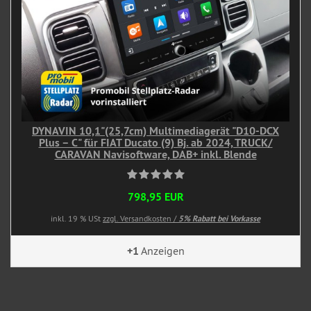
DYNAVIN 10,1"(25,7cm) Multimediagerät "D10-DCX
Plus – C" für FIAT Ducato (9) Bj. ab 2024, TRUCK/
CARAVAN Navisoftware, DAB+ inkl. Blende
798,95 EUR
inkl. 19 % USt
zzgl. Versandkosten /
5% Rabatt bei Vorkasse
+1
Anzeigen