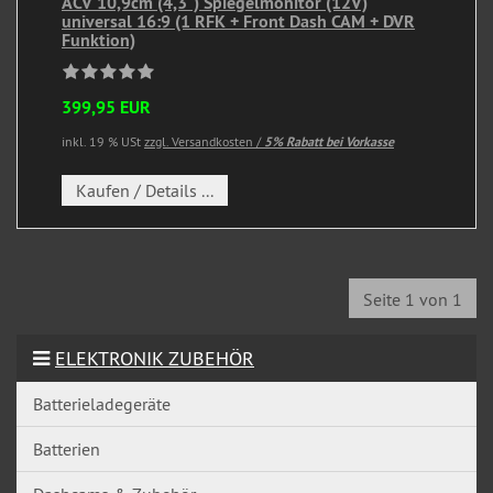
ACV 10,9cm (4,3") Spiegelmonitor (12V)
universal 16:9 (1 RFK + Front Dash CAM + DVR
Funktion)
399,95 EUR
inkl. 19 % USt
zzgl. Versandkosten /
5% Rabatt bei Vorkasse
Kaufen / Details ...
Seite 1 von 1
ELEKTRONIK ZUBEHÖR
Batterieladegeräte
Batterien