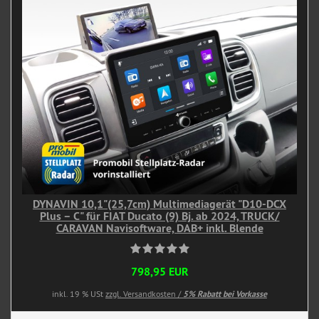
DYNAVIN 10,1"(25,7cm) Multimediagerät "D10-DCX
Plus – C" für FIAT Ducato (9) Bj. ab 2024, TRUCK/
CARAVAN Navisoftware, DAB+ inkl. Blende
798,95 EUR
inkl. 19 % USt
zzgl. Versandkosten /
5% Rabatt bei Vorkasse