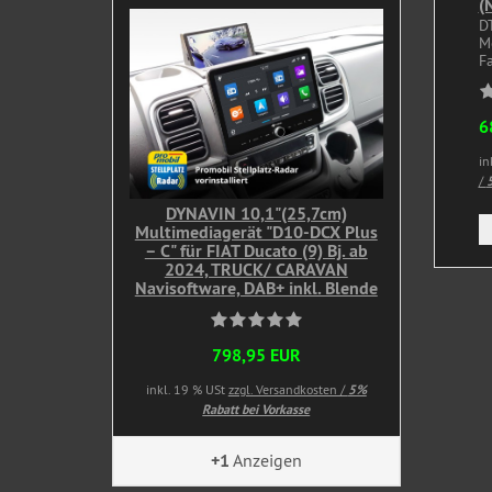
(
D
M
Fa
6
in
/
5
DYNAVIN 10,1"(25,7cm)
Multimediagerät "D10-DCX Plus
– C" für FIAT Ducato (9) Bj. ab
2024, TRUCK/ CARAVAN
Navisoftware, DAB+ inkl. Blende
798,95 EUR
inkl. 19 % USt
zzgl. Versandkosten /
5%
Rabatt bei Vorkasse
+1
Anzeigen