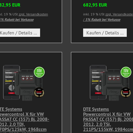
82,95 EUR
682,95 EUR
kl. 19 % USt
zzgl. Versandkosten
inkl. 19 % USt
zzgl. Versandkost
% Rabatt bei Vorkasse
/
5% Rabatt bei Vorkasse
Kaufen / Details ...
Kaufen / Details ...
TE Systems
DTE Systems
owercontrol X für VW
Powercontrol X für VW
ASSAT CC (357) Bj. 2008-
PASSAT CC (357) Bj. 200
012, 2.0 TDI,
2012, 2.0 TSI,
70PS/125kW, 1968ccm
211PS/155kW, 1984cc