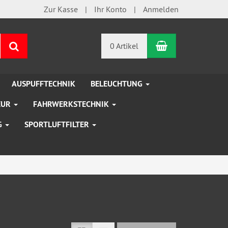
Zur Kasse
Ihr Konto
Anmelden
Warenkorb
Suchen
0 Artikel
AUSPUFFTECHNIK
BELEUCHTUNG
EUR
FAHRWERKSTECHNIK
G
SPORTLUFTFILTER