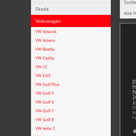
Sorti
Skoda
Alle H
Volkswagen
VW Amarok
VW Arteon
VW Beetle
VW Caddy
VW CC
VW EOS
D
VW Golf Plus
P
P
VW Golf 5
2
1
VW Golf 6
D
VW Golf 7
M
Fa
VW Golf 8
VW Jetta 3