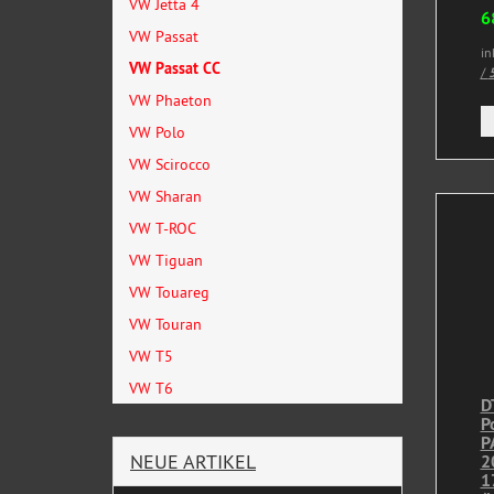
VW Jetta 4
6
VW Passat
in
VW Passat CC
/
5
VW Phaeton
VW Polo
VW Scirocco
VW Sharan
VW T-ROC
VW Tiguan
VW Touareg
VW Touran
VW T5
VW T6
D
P
P
NEUE ARTIKEL
2
1