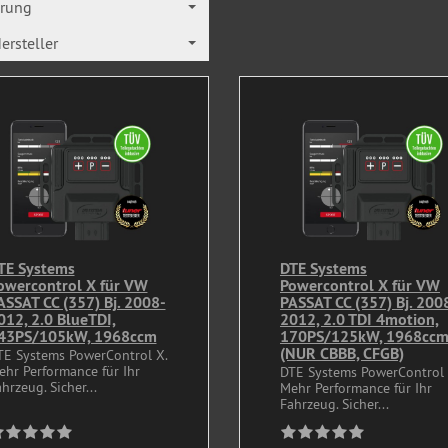
erung
ersteller
TE Systems
DTE Systems
owercontrol X für VW
Powercontrol X für VW
ASSAT CC (357) Bj. 2008-
PASSAT CC (357) Bj. 200
012, 2.0 BlueTDI,
2012, 2.0 TDI 4motion,
43PS/105kW, 1968ccm
170PS/125kW, 1968cc
(NUR CBBB, CFGB)
TE Systems PowerControl X.
ehr Performance für Ihr
DTE Systems PowerControl 
hrzeug. Sicher...
Mehr Performance für Ihr
Fahrzeug. Sicher...