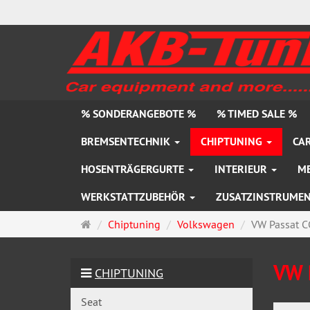
% SONDERANGEBOTE %
% TIMED SALE %
BREMSENTECHNIK
CHIPTUNING
CAR
HOSENTRÄGERGURTE
INTERIEUR
M
WERKSTATTZUBEHÖR
ZUSATZINSTRUME
Startseite
Chiptuning
Volkswagen
VW Passat C
VW 
CHIPTUNING
Seat