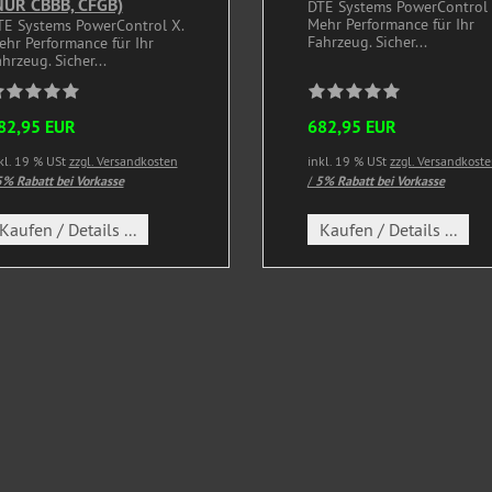
NUR CBBB, CFGB)
DTE Systems PowerControl 
Mehr Performance für Ihr
TE Systems PowerControl X.
Fahrzeug. Sicher...
ehr Performance für Ihr
hrzeug. Sicher...
82,95 EUR
682,95 EUR
kl. 19 % USt
zzgl. Versandkosten
inkl. 19 % USt
zzgl. Versandkost
% Rabatt bei Vorkasse
/
5% Rabatt bei Vorkasse
Kaufen / Details ...
Kaufen / Details ...