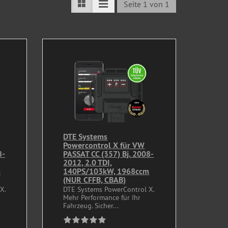
Seite 1 von 1
DTE Systems
Powercontrol X für VW
8-
PASSAT CC (357) Bj. 2008-
2012, 2.0 TDI,
m
140PS/103kW, 1968ccm
(NUR CFFB, CBAB)
X.
DTE Systems PowerControl X.
Mehr Performance für Ihr
Fahrzeug. Sicher...