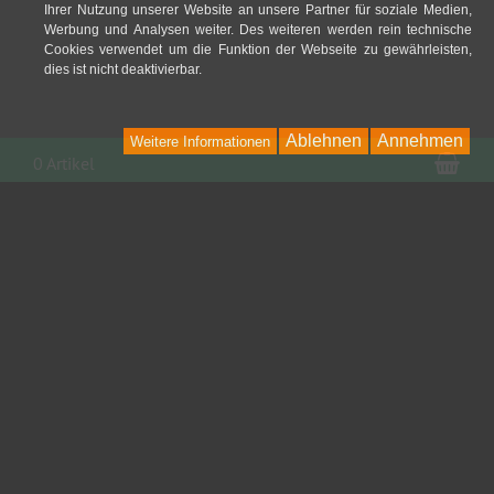
Ihrer Nutzung unserer Website an unsere Partner für soziale Medien,
Werbung und Analysen weiter. Des weiteren werden rein technische
Cookies verwendet um die Funktion der Webseite zu gewährleisten,
dies ist nicht deaktivierbar.
Ablehnen
Annehmen
Weitere Informationen
War
0 Artikel
Kontakt