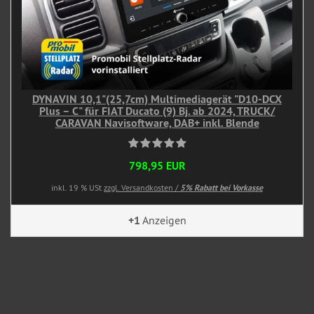
DYNAVIN 10,1"(25,7cm) Multimediagerät "D10-DCX
Plus – C" für FIAT Ducato (9) Bj. ab 2024, TRUCK/
CARAVAN Navisoftware, DAB+ inkl. Blende
798,95 EUR
inkl. 19 % USt
zzgl. Versandkosten /
5% Rabatt bei Vorkasse
+1
Anzeigen