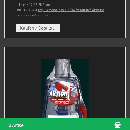
1 Liter / 12,95 EUR pro Liter
inkl. 19 % USt
zzgl. Versandkosten /
5% Rabatt bei Vorkasse
Lagerbestand: 2 Stück
Kaufen / Details ...
War
0 Artikel