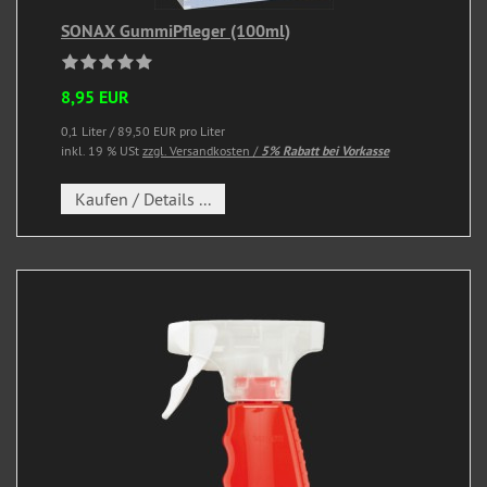
SONAX GummiPfleger (100ml)
8,95 EUR
0,1 Liter / 89,50 EUR pro Liter
inkl. 19 % USt
zzgl. Versandkosten /
5% Rabatt bei Vorkasse
Kaufen / Details ...