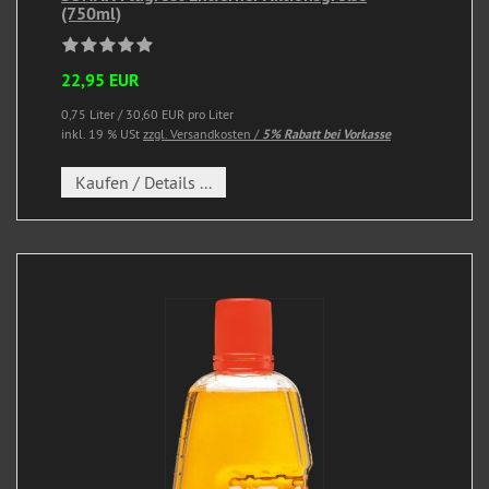
(750ml)
22,95 EUR
0,75 Liter / 30,60 EUR pro Liter
inkl. 19 % USt
zzgl. Versandkosten /
5% Rabatt bei Vorkasse
Kaufen / Details ...