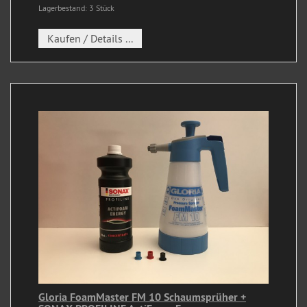
Lagerbestand: 3 Stück
Kaufen / Details ...
Gloria FoamMaster FM 10 Schaumsprüher +