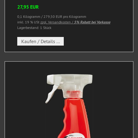
27,95 EUR
0,1 Kilogramm / 279,50 EUR pro Kilogramm
inkl. 19 % USt
zzgl. Versandkosten /
5% Rabatt bei Vorkasse
Lagerbestand: 1 Stück
Kaufen / Details ...