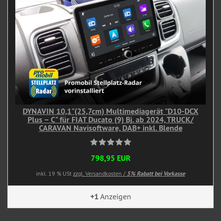
DYNAVIN 10,1"(25,7cm) Multimediagerät "D10-DCX
Plus – C" für FIAT Ducato (9) Bj. ab 2024, TRUCK/
CARAVAN Navisoftware, DAB+ inkl. Blende
798,95 EUR
inkl. 19 % USt
zzgl. Versandkosten /
5% Rabatt bei Vorkasse
+1
Anzeigen