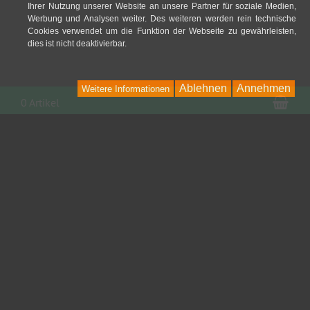
Ihrer Nutzung unserer Website an unsere Partner für soziale Medien,
Werbung und Analysen weiter. Des weiteren werden rein technische
Cookies verwendet um die Funktion der Webseite zu gewährleisten,
dies ist nicht deaktivierbar.
Ablehnen
Annehmen
Weitere Informationen
War
0 Artikel
Kontakt