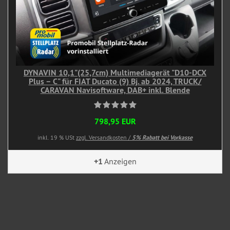
DYNAVIN 10,1"(25,7cm) Multimediagerät "D10-DCX
Plus – C" für FIAT Ducato (9) Bj. ab 2024, TRUCK/
CARAVAN Navisoftware, DAB+ inkl. Blende
798,95 EUR
inkl. 19 % USt
zzgl. Versandkosten /
5% Rabatt bei Vorkasse
+1
Anzeigen