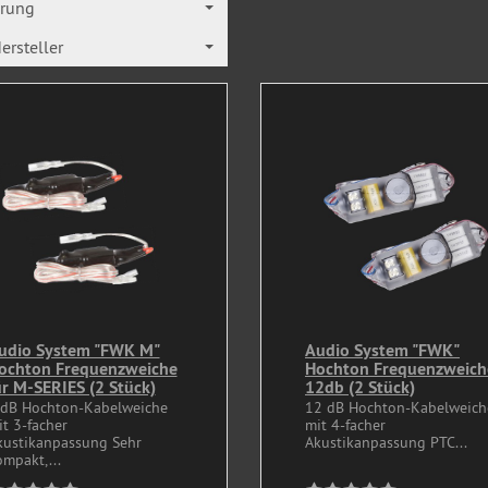
erung
ersteller
udio System "FWK M"
Audio System "FWK"
ochton Frequenzweiche
Hochton Frequenzweich
ür M-SERIES (2 Stück)
12db (2 Stück)
 dB Hochton-Kabelweiche
12 dB Hochton-Kabelweich
t 3-facher
mit 4-facher
kustikanpassung Sehr
Akustikanpassung PTC...
mpakt,...