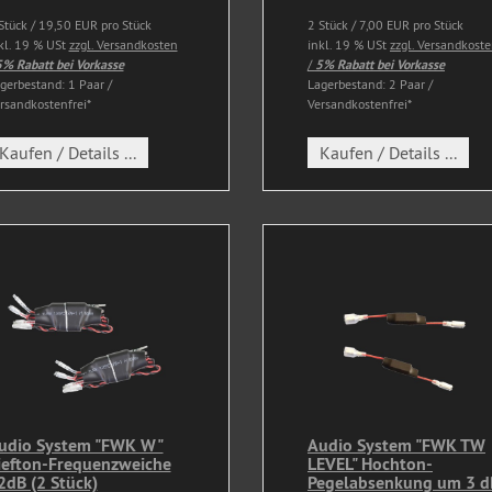
Stück / 19,50 EUR pro Stück
2 Stück / 7,00 EUR pro Stück
kl. 19 % USt
zzgl. Versandkosten
inkl. 19 % USt
zzgl. Versandkost
% Rabatt bei Vorkasse
/
5% Rabatt bei Vorkasse
gerbestand: 1 Paar /
Lagerbestand: 2 Paar /
rsandkostenfrei*
Versandkostenfrei*
Kaufen / Details ...
Kaufen / Details ...
udio System "FWK W"
Audio System "FWK TW
iefton-Frequenzweiche
LEVEL" Hochton-
2dB (2 Stück)
Pegelabsenkung um 3 d