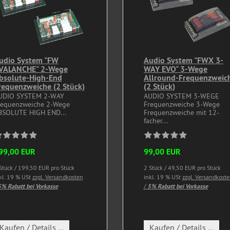
udio System "FW
Audio System "FWX 3-
VALANCHE" 2-Wege
WAY EVO" 3-Wege
bsolute-High-End
Allround-Frequenzweic
requenzweiche (2 Stück)
(2 Stück)
UDIO SYSTEM 2-WAY
AUDIO SYSTEM 3-WEGE
requenzweiche 2-Wege
Frequenzweiche 3-Wege
BSOLUTE HIGH END...
Frequenzweiche mit 12-
facher...
99,00 EUR
99,00 EUR
Stück / 199,50 EUR pro Stück
2 Stück / 49,50 EUR pro Stück
kl. 19 % USt
zzgl. Versandkosten
inkl. 19 % USt
zzgl. Versandkost
% Rabatt bei Vorkasse
/
5% Rabatt bei Vorkasse
Kaufen / Details ...
Kaufen / Details ...