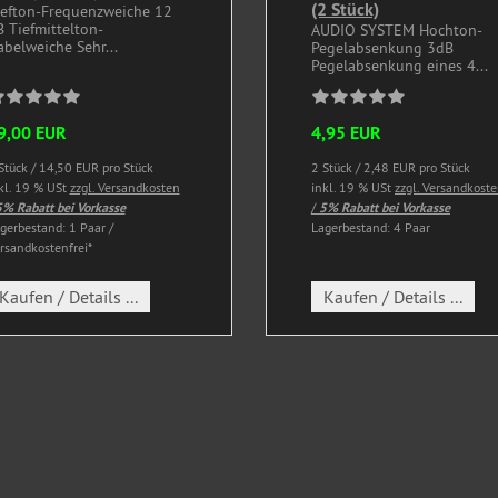
(2 Stück)
iefton-Frequenzweiche 12
 Tiefmittelton-
AUDIO SYSTEM Hochton-
belweiche Sehr...
Pegelabsenkung 3dB
Pegelabsenkung eines 4...
9,00 EUR
4,95 EUR
Stück / 14,50 EUR pro Stück
2 Stück / 2,48 EUR pro Stück
kl. 19 % USt
zzgl. Versandkosten
inkl. 19 % USt
zzgl. Versandkost
% Rabatt bei Vorkasse
/
5% Rabatt bei Vorkasse
gerbestand: 1 Paar /
Lagerbestand: 4 Paar
rsandkostenfrei*
Kaufen / Details ...
Kaufen / Details ...