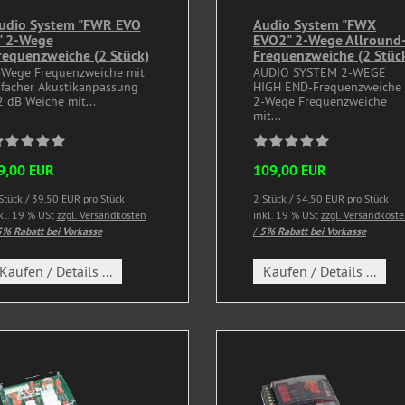
udio System "FWR EVO
Audio System "FWX
" 2-Wege
EVO2" 2-Wege Allround
requenzweiche (2 Stück)
Frequenzweiche (2 Stüc
-Wege Frequenzweiche mit
AUDIO SYSTEM 2-WEGE
-facher Akustikanpassung
HIGH END-Frequenzweiche
 dB Weiche mit...
2-Wege Frequenzweiche
mit...
9,00 EUR
109,00 EUR
Stück / 39,50 EUR pro Stück
2 Stück / 54,50 EUR pro Stück
kl. 19 % USt
zzgl. Versandkosten
inkl. 19 % USt
zzgl. Versandkost
% Rabatt bei Vorkasse
/
5% Rabatt bei Vorkasse
Kaufen / Details ...
Kaufen / Details ...