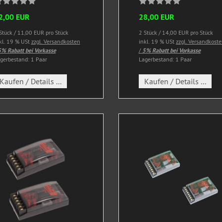
2,00 EUR
28,00 EUR
Stück / 11,00 EUR pro Stück
2 Stück / 14,00 EUR pro Stück
kl. 19 % USt
zzgl. Versandkosten
inkl. 19 % USt
zzgl. Versandkost
% Rabatt bei Vorkasse
/
5% Rabatt bei Vorkasse
gerbestand: 1 Paar
Lagerbestand: 1 Paar
Kaufen / Details ...
Kaufen / Details ...