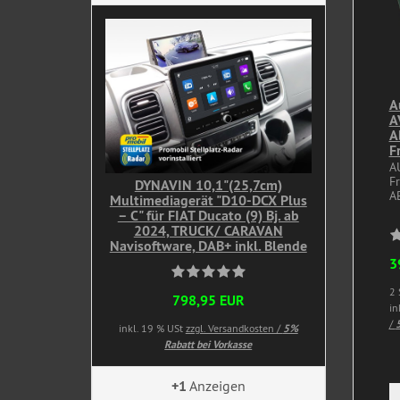
A
A
A
F
A
F
DYNAVIN 10,1"(25,7cm)
A
Multimediagerät "D10-DCX Plus
– C" für FIAT Ducato (9) Bj. ab
2024, TRUCK/ CARAVAN
Navisoftware, DAB+ inkl. Blende
3
2 
798,95 EUR
in
/
5
inkl. 19 % USt
zzgl. Versandkosten /
5%
Rabatt bei Vorkasse
+1
Anzeigen