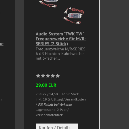
Audio System "FWK TW"
Frequenzweiche für M/R-
he
SERIES (2 Stück)
Frequenzweiche M/R-SERIES
6 dB Hochton-Kabelweiche
mit 3-facher...
29,00 EUR
2 Stück / 14,50 EUR pro Stück
en
inkl. 19 % USt
zzgl. Versandkosten
/
5% Rabatt bei Vorkasse
Lagerbestand: 2 Paar /
Versandkostenfrei*
Kaufen / Details ...