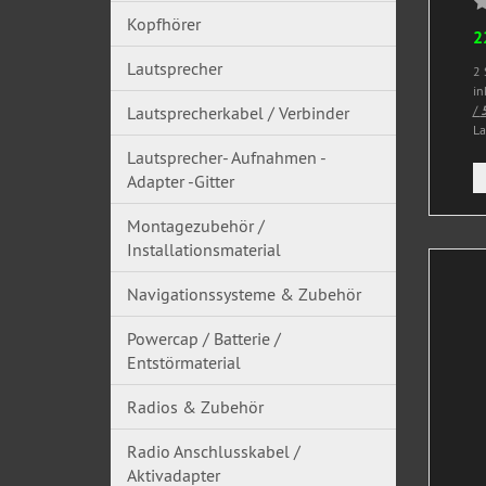
Kopfhörer
2
Lautsprecher
2 
in
Lautsprecherkabel / Verbinder
/
5
La
Lautsprecher- Aufnahmen -
Adapter -Gitter
Montagezubehör /
Installationsmaterial
Navigationssysteme & Zubehör
Powercap / Batterie /
Entstörmaterial
Radios & Zubehör
Radio Anschlusskabel /
Aktivadapter