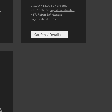
2 Stück / 12,00 EUR pro Stück
en
inkl. 19 % USt
zzgl. Versandkosten
/
5% Rabatt bei Vorkasse
Lagerbestand: 1 Paar
Kaufen / Details ...
B