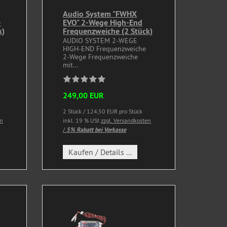
Audio System "FWHX
-
EVO" 2-Wege High-End
k)
Frequenzweiche (2 Stück)
AUDIO SYSTEM 2-WEGE
HIGH-END Frequenzweiche
2-Wege Frequenzweiche
mit...
249,00 EUR
2 Stück / 124,50 EUR pro Stück
en
inkl. 19 % USt
zzgl. Versandkosten
/
5% Rabatt bei Vorkasse
Kaufen / Details ...