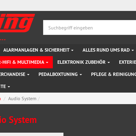
ALARMANLAGEN & SICHERHEIT
ALLES RUND UMS RAD
-HIFI & MULTIMEDIA
ELEKTRONIK ZUBEHÖR
EXTERI
ERCHANDISE
PEDALBOXTUNING
PFLEGE & REINIGUN
NTE
n
Audio System
io System