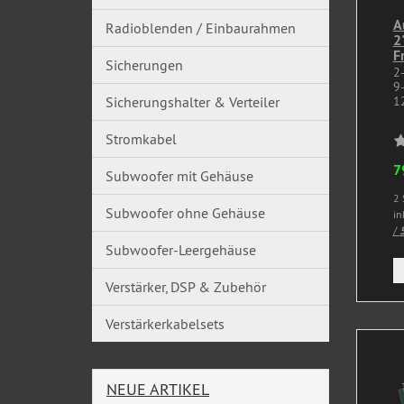
A
Radioblenden / Einbaurahmen
2
F
Sicherungen
2
9
12
Sicherungshalter & Verteiler
Stromkabel
7
Subwoofer mit Gehäuse
2 
Subwoofer ohne Gehäuse
in
/
5
Subwoofer-Leergehäuse
Verstärker, DSP & Zubehör
Verstärkerkabelsets
NEUE ARTIKEL