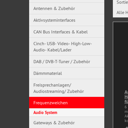
Sorti
Antennen & Zubehör
Alle H
Aktivsysteminterfaces
CAN Bus Interfaces & Kabel
Cinch- USB- Video- High-Low-
Audio- Kabel/Lader
DAB / DVB-T-Tuner / Zubehör
Dämmmaterial
Freisprechanlagen/
Audiostreaming/ Zubehör
A
H
f
Frequenzweichen
6
mi
Audio System
A
ko
Gateways & Zubehör