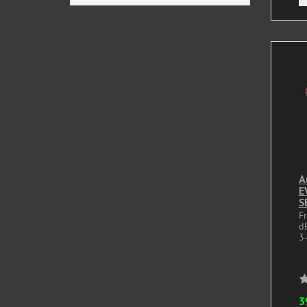
A
E
S
F
d
3-
3