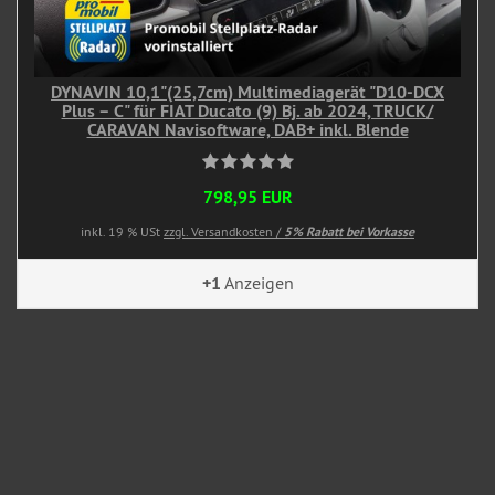
DYNAVIN 10,1"(25,7cm) Multimediagerät "D10-DCX
Plus – C" für FIAT Ducato (9) Bj. ab 2024, TRUCK/
CARAVAN Navisoftware, DAB+ inkl. Blende
798,95 EUR
inkl. 19 % USt
zzgl. Versandkosten /
5% Rabatt bei Vorkasse
+1
Anzeigen