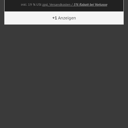
inkl. 19 % USt
zzgl. Versandkosten /
5% Rabatt bei Vorkasse
+1
Anzeigen