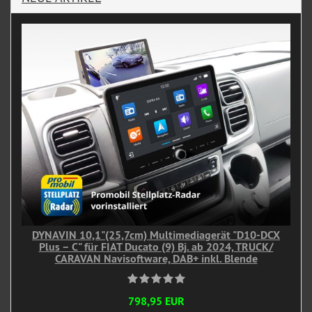
DYNAVIN 10,1"(25,7cm) Multimediagerät "D10-DCX
Plus – C" für FIAT Ducato (9) Bj. ab 2024, TRUCK/
CARAVAN Navisoftware, DAB+ inkl. Blende
798,95 EUR