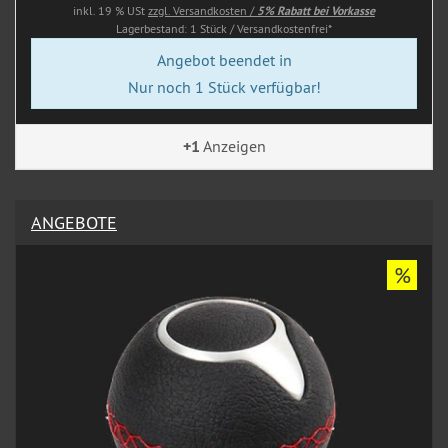
inkl. 19 % USt
zzgl. Versandkosten /
5% Rabatt bei Vorkasse
Lagerbestand: 1 Stück / Versandkostenfrei*
Angebot beendet in
Nur noch 1 Stück verfügbar!
+1
Anzeigen
ANGEBOTE
%