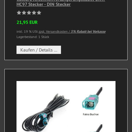
HC97 Stecker - DIN Stecker
21,95 EUR
inkl. 19 % USt
zzgl. Versandkosten /
5% Rabatt bei Vorkasse
Lagerbestand: 1 Stück
Kaufen / Details ...