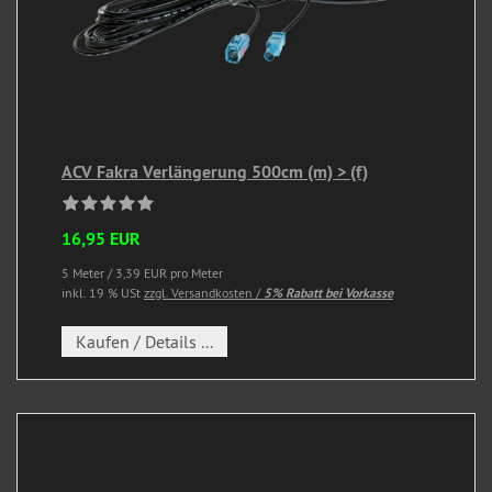
ACV Fakra Verlängerung 500cm (m) > (f)
16,95 EUR
5 Meter / 3,39 EUR pro Meter
inkl. 19 % USt
zzgl. Versandkosten /
5% Rabatt bei Vorkasse
Kaufen / Details ...