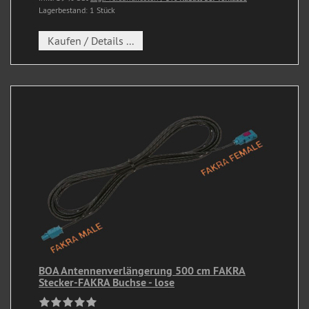
Lagerbestand: 1 Stück
Kaufen / Details ...
BOA Antennenverlängerung 500 cm FAKRA
Stecker-FAKRA Buchse - lose