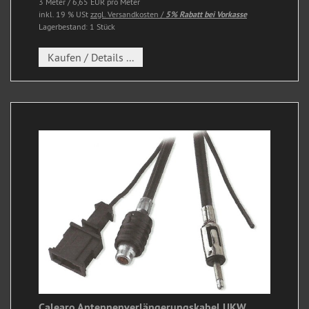
3 Meter / 6,65 EUR pro Meter
inkl. 19 % USt
zzgl. Versandkosten /
5% Rabatt bei Vorkasse
Lagerbestand: 1 Stück
Kaufen / Details ...
Calearo Antennenverlängerungskabel UKW