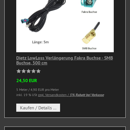
Dietz LowLoss Verlängerung Fakra Buchse - SMB
Buchse, 500 cm
24,50 EUR
5 Meter / 4,90 EUR pro Meter
inkl. 19 % USt
zzgl. Versandkosten /
5% Rabatt bei Vorkasse
Kaufen / Details ...