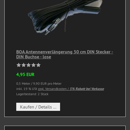
BOA Antennenverlängerung 50 cm DIN Stecker -
DIN Buchse - lose
4,95 EUR
0,5 Meter / 9,90 EUR pro Meter
inkl. 19 % USt
zzgl. Versandkosten /
5% Rabatt bei Vorkasse
Lagerbestand: 2 Stück
Kaufen / Details ...