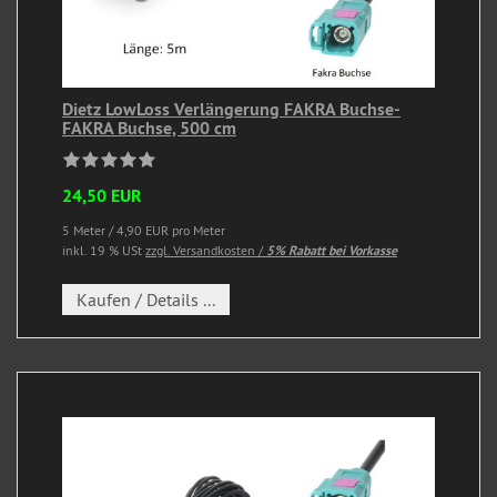
Dietz LowLoss Verlängerung FAKRA Buchse-
FAKRA Buchse, 500 cm
24,50 EUR
5 Meter / 4,90 EUR pro Meter
inkl. 19 % USt
zzgl. Versandkosten /
5% Rabatt bei Vorkasse
Kaufen / Details ...