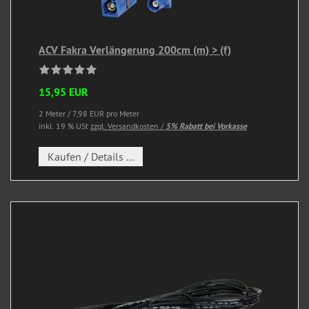
ACV Fakra Verlängerung 200cm (m) > (f)
15,95 EUR
2 Meter / 7,98 EUR pro Meter
inkl. 19 % USt
zzgl. Versandkosten /
5% Rabatt bei Vorkasse
Kaufen / Details ...