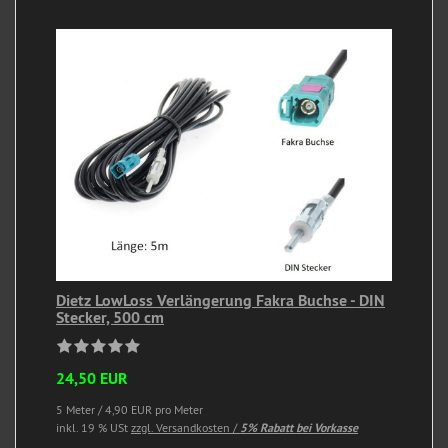
Dietz LowLoss Verlängerung Fakra Buchse - DIN
Stecker, 500 cm
24,50 EUR
5 Meter / 4,90 EUR pro Meter
inkl. 19 % USt
zzgl. Versandkosten /
5% Rabatt bei Vorkasse