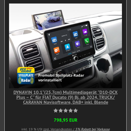
DYNAVIN 10,1"(25,7cm) Multimediagerät "D10-DCX
Plus – C" für FIAT Ducato (9) Bj. ab 2024, TRUCK/
CARAVAN Navisoftware, DAB+ inkl. Blende
798,95 EUR
inkl. 19 % USt
zzgl. Versandkosten /
5% Rabatt bei Vorkasse