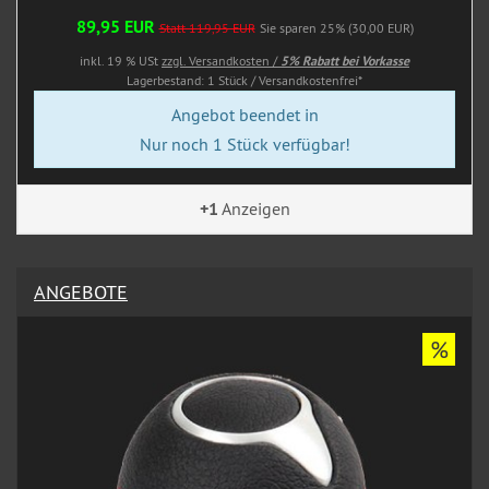
89,95 EUR
Statt 119,95 EUR
Sie sparen 25% (30,00 EUR)
inkl. 19 % USt
zzgl. Versandkosten /
5% Rabatt bei Vorkasse
Lagerbestand: 1 Stück / Versandkostenfrei*
Angebot beendet in
Nur noch 1 Stück verfügbar!
+1
Anzeigen
ANGEBOTE
%