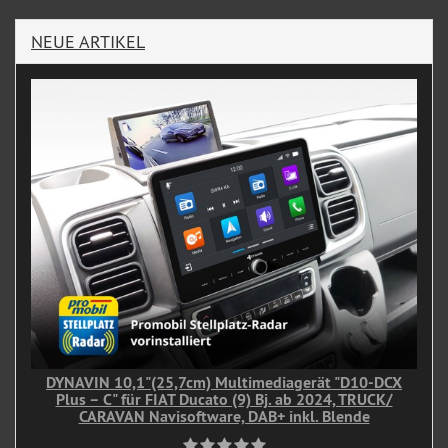
NEUE ARTIKEL
DYNAVIN 10,1"(25,7cm) Multimediagerät "D10-DCX
Plus – C" für FIAT Ducato (9) Bj. ab 2024, TRUCK/
CARAVAN Navisoftware, DAB+ inkl. Blende