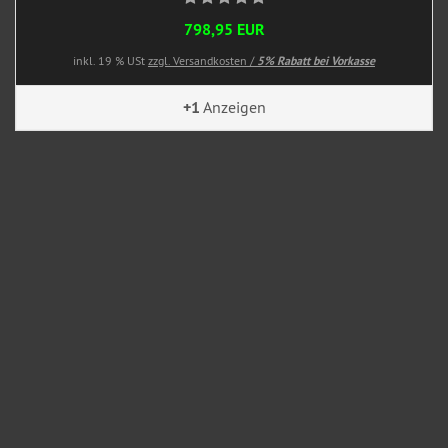
798,95 EUR
inkl. 19 % USt
zzgl. Versandkosten /
5% Rabatt bei Vorkasse
+1
Anzeigen