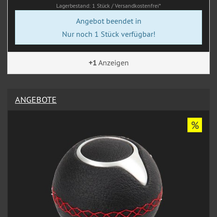
Lagerbestand: 1 Stück / Versandkostenfrei*
Angebot beendet in
Nur noch 1 Stück verfügbar!
+1
Anzeigen
ANGEBOTE
%