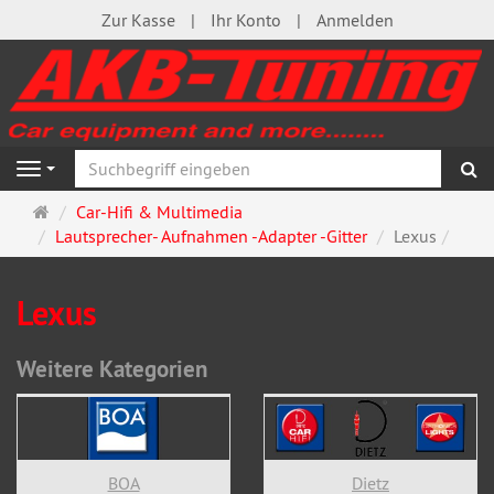
Zur Kasse
Ihr Konto
Anmelden
S
Navigation
Startseite
Car-Hifi & Multimedia
Lautsprecher- Aufnahmen -Adapter -Gitter
Lexus
Lexus
Weitere Kategorien
BOA
Dietz