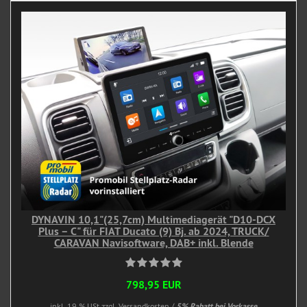
DYNAVIN 10,1"(25,7cm) Multimediagerät "D10-DCX
Plus – C" für FIAT Ducato (9) Bj. ab 2024, TRUCK/
CARAVAN Navisoftware, DAB+ inkl. Blende
798,95 EUR
inkl. 19 % USt
zzgl. Versandkosten /
5% Rabatt bei Vorkasse