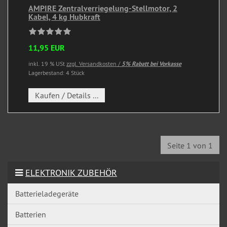
AMPIRE Zentralverriegelung-Stellmotor, 2
Kabel, 4 kg Hubkraft
11,95 EUR
inkl. 19 % USt
zzgl. Versandkosten /
5% Rabatt bei Vorkasse
Lagerbestand: 4 Stück
Kaufen / Details ...
Seite 1 von 1
ELEKTRONIK ZUBEHÖR
Batterieladegeräte
Batterien