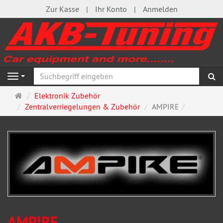
Zur Kasse
Ihr Konto
Anmelden
S
Navigation
Startseite
Elektronik Zubehör
Zentralverriegelungen & Zubehör
AMPIRE
AMPIRE