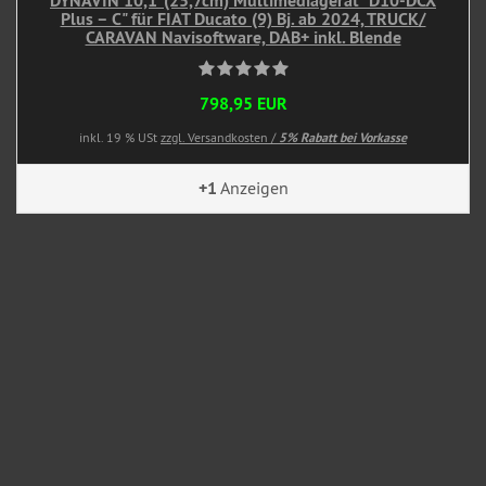
DYNAVIN 10,1"(25,7cm) Multimediagerät "D10-DCX
Plus – C" für FIAT Ducato (9) Bj. ab 2024, TRUCK/
CARAVAN Navisoftware, DAB+ inkl. Blende
798,95 EUR
inkl. 19 % USt
zzgl. Versandkosten /
5% Rabatt bei Vorkasse
+1
Anzeigen