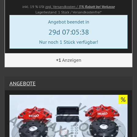
inkl. 19 % USt
zzgl. Versandkosten /
5% Rabatt bei Vorkasse
Lagerbestand: 1 Stück / Versandkostenfrei*
Angebot beendet in
29d 07:05:37
Nur noch 1 Stück verfügbar!
+1
Anzeigen
ANGEBOTE
%