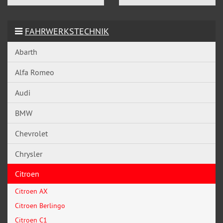
FAHRWERKSTECHNIK
Abarth
Alfa Romeo
Audi
BMW
Chevrolet
Chrysler
Citroen
Citroen AX
Citroen Berlingo
Citroen C1