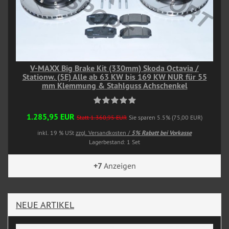
V-MAXX Big Brake Kit (330mm) Skoda Octavia /
Stationw. (5E) Alle ab 63 KW bis 169 KW NUR für 55
mm Klemmung & Stahlguss Achschenkel
1.285,95 EUR
Statt 1.360,95 EUR
Sie sparen 5.5% (75,00 EUR)
inkl. 19 % USt
zzgl. Versandkosten /
5% Rabatt bei Vorkasse
Lagerbestand: 1 Set
+7
Anzeigen
NEUE ARTIKEL