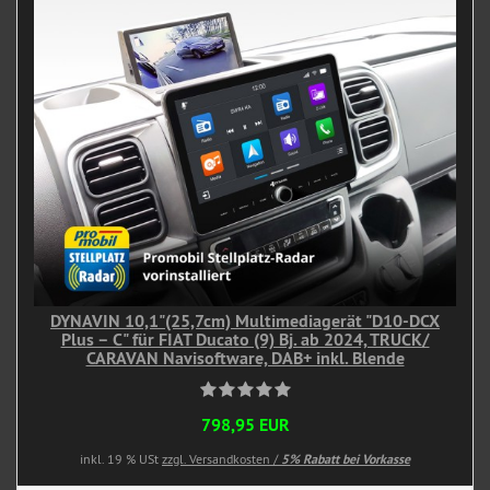
DYNAVIN 10,1"(25,7cm) Multimediagerät "D10-DCX
Plus – C" für FIAT Ducato (9) Bj. ab 2024, TRUCK/
CARAVAN Navisoftware, DAB+ inkl. Blende
798,95 EUR
inkl. 19 % USt
zzgl. Versandkosten /
5% Rabatt bei Vorkasse