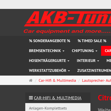
% SONDERANGEBOTE %
% TIMED SALE %
BREMSENTECHNIK
CHIPTUNING
CAR
HOSENTRÄGERGURTE
INTERIEUR
M
WERKSTATTZUBEHÖR
ZUSATZINSTRUME
Startseite
Car-Hifi & Multimedia
Lautsprecher- Au
Citr
CAR-HIFI & MULTIMEDIA
Anlagen-Komplettsets
Weite