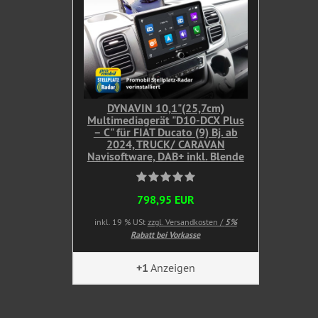
DYNAVIN 10,1"(25,7cm)
Multimediagerät "D10-DCX Plus
– C" für FIAT Ducato (9) Bj. ab
2024, TRUCK/ CARAVAN
Navisoftware, DAB+ inkl. Blende
798,95 EUR
inkl. 19 % USt
zzgl. Versandkosten /
5%
Rabatt bei Vorkasse
+1
Anzeigen