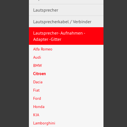
Lautsprecher
Lautsprecherkabel / Verbinder
Lautsprecher- Aufnahmen -
Adapter -Gitter
Alfa Romeo
Audi
BMW
Citroen
Dacia
Fiat
Ford
Honda
KIA
Lamborghini