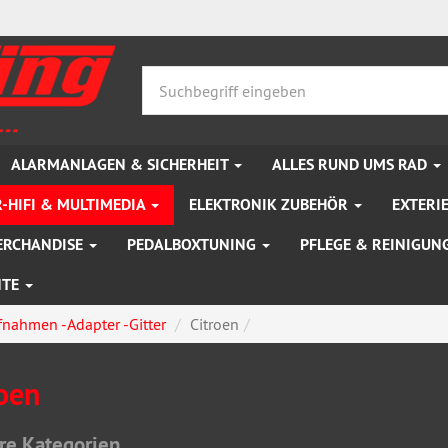
ALARMANLAGEN & SICHERHEIT
ALLES RUND UMS RAD
-HIFI & MULTIMEDIA
ELEKTRONIK ZUBEHÖR
EXTERI
ERCHANDISE
PEDALBOXTUNING
PFLEGE & REINIGUN
NTE
fnahmen -Adapter -Gitter
Citroen
oen
re Kategorien