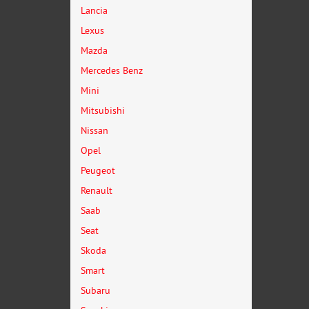
Lancia
Lexus
Mazda
Mercedes Benz
Mini
Mitsubishi
Nissan
Opel
Peugeot
Renault
Saab
Seat
Skoda
Smart
Subaru