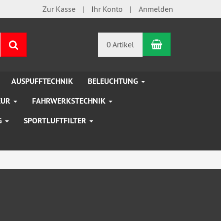
Zur Kasse
Ihr Konto
Anmelden
Warenkorb
Suchen
0 Artikel
AUSPUFFTECHNIK
BELEUCHTUNG
EUR
FAHRWERKSTECHNIK
G
SPORTLUFTFILTER