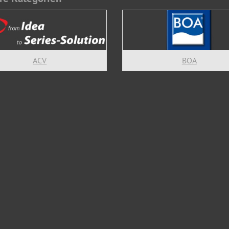
ACV
BOA