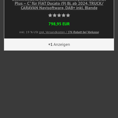
Plus – C" für FIAT Ducato (9) Bj. ab 2024, TRUCK/
CARAVAN Navisoftware, DAB+ inkl. Blende
798,95 EUR
inkl. 19 % USt
zzgl. Versandkosten /
5% Rabatt bei Vorkasse
+1
Anzeigen