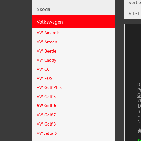
Sorti
Skoda
Alle H
Volkswagen
VW Amarok
VW Arteon
VW Beetle
VW Caddy
VW CC
VW EOS
D
VW Golf Plus
P
G
VW Golf 5
2
1
VW Golf 6
D
VW Golf 7
M
Fa
VW Golf 8
VW Jetta 3
5