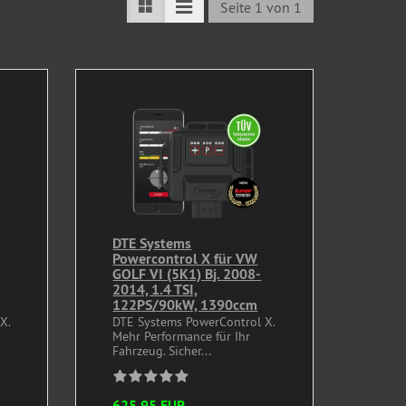
Seite 1 von 1
DTE Systems
Powercontrol X für VW
GOLF VI (5K1) Bj. 2008-
2014, 1.4 TSI,
122PS/90kW, 1390ccm
X.
DTE Systems PowerControl X.
Mehr Performance für Ihr
Fahrzeug. Sicher...
625,95 EUR