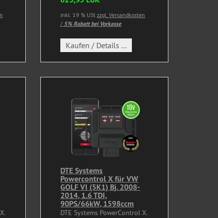
en
inkl. 19 % USt
zzgl. Versandkosten
/
5% Rabatt bei Vorkasse
Kaufen / Details ...
DTE Systems
Powercontrol X für VW
GOLF VI (5K1) Bj. 2008-
2014, 1.6 TDI,
90PS/66kW, 1598ccm
X.
DTE Systems PowerControl X.