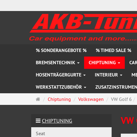
% SONDERANGEBOTE %
% TIMED SALE %
BREMSENTECHNIK
CHIPTUNING
CAR
HOSENTRÄGERGURTE
INTERIEUR
M
WERKSTATTZUBEHÖR
ZUSATZINSTRUME
Startseite
Chiptuning
Volkswagen
VW Golf 6
VW G
CHIPTUNING
Seat