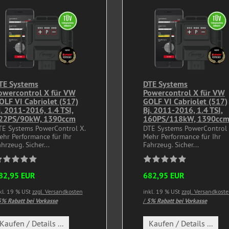
TE Systems
DTE Systems
owercontrol X für VW
Powercontrol X für VW
OLF VI Cabriolet (517)
GOLF VI Cabriolet (517)
j. 2011-2016, 1.4 TSI,
Bj. 2011-2016, 1.4 TSI,
22PS/90kW, 1390ccm
160PS/118kW, 1390cc
TE Systems PowerControl X.
DTE Systems PowerControl 
ehr Performance für Ihr
Mehr Performance für Ihr
hrzeug. Sicher...
Fahrzeug. Sicher...
82,95 EUR
682,95 EUR
kl. 19 % USt
zzgl. Versandkosten
inkl. 19 % USt
zzgl. Versandkost
% Rabatt bei Vorkasse
/
5% Rabatt bei Vorkasse
Kaufen / Details ...
Kaufen / Details ...