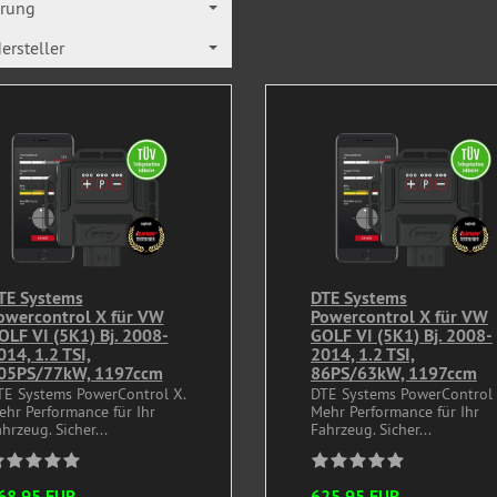
erung
ersteller
TE Systems
DTE Systems
owercontrol X für VW
Powercontrol X für VW
OLF VI (5K1) Bj. 2008-
GOLF VI (5K1) Bj. 2008-
014, 1.2 TSI,
2014, 1.2 TSI,
05PS/77kW, 1197ccm
86PS/63kW, 1197ccm
TE Systems PowerControl X.
DTE Systems PowerControl 
ehr Performance für Ihr
Mehr Performance für Ihr
hrzeug. Sicher...
Fahrzeug. Sicher...
68,95 EUR
625,95 EUR