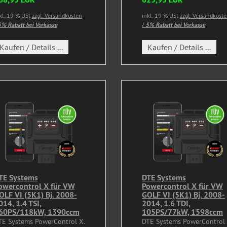
kl. 19 % USt
zzgl. Versandkosten
inkl. 19 % USt
zzgl. Versandkost
% Rabatt bei Vorkasse
/
5% Rabatt bei Vorkasse
Kaufen / Details ...
Kaufen / Details ...
TE Systems
DTE Systems
owercontrol X für VW
Powercontrol X für VW
OLF VI (5K1) Bj. 2008-
GOLF VI (5K1) Bj. 2008-
014, 1.4 TSI,
2014, 1.6 TDI,
60PS/118kW, 1390ccm
105PS/77kW, 1598ccm
TE Systems PowerControl X.
DTE Systems PowerControl 