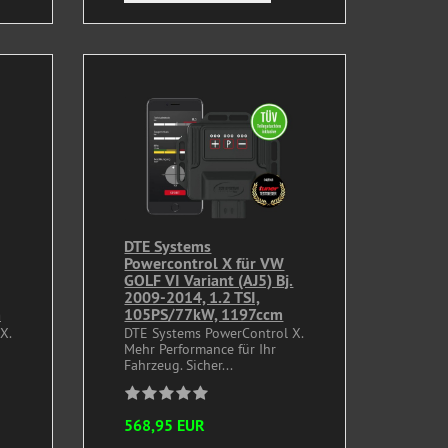
DTE Systems
Powercontrol X für VW
GOLF VI Variant (AJ5) Bj.
2009-2014, 1.2 TSI,
m
105PS/77kW, 1197ccm
X.
DTE Systems PowerControl X.
Mehr Performance für Ihr
Fahrzeug. Sicher...
568,95 EUR