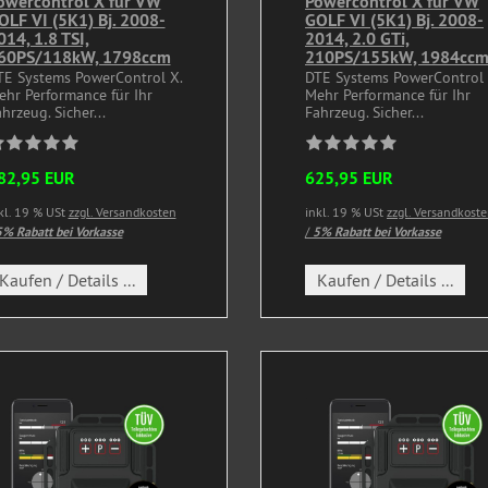
owercontrol X für VW
Powercontrol X für VW
OLF VI (5K1) Bj. 2008-
GOLF VI (5K1) Bj. 2008-
014, 1.8 TSI,
2014, 2.0 GTi,
60PS/118kW, 1798ccm
210PS/155kW, 1984cc
TE Systems PowerControl X.
DTE Systems PowerControl 
ehr Performance für Ihr
Mehr Performance für Ihr
hrzeug. Sicher...
Fahrzeug. Sicher...
82,95 EUR
625,95 EUR
kl. 19 % USt
zzgl. Versandkosten
inkl. 19 % USt
zzgl. Versandkost
% Rabatt bei Vorkasse
/
5% Rabatt bei Vorkasse
Kaufen / Details ...
Kaufen / Details ...