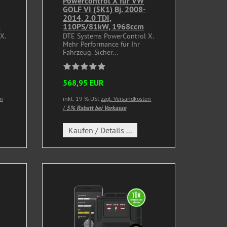
Powercontrol X für VW
GOLF VI (5K1) Bj. 2008-
2014, 2.0 TDI,
m
110PS/81kW, 1968ccm
X.
DTE Systems PowerControl X.
Mehr Performance für Ihr
Fahrzeug. Sicher...
568,95 EUR
en
inkl. 19 % USt
zzgl. Versandkosten
/
5% Rabatt bei Vorkasse
Kaufen / Details ...