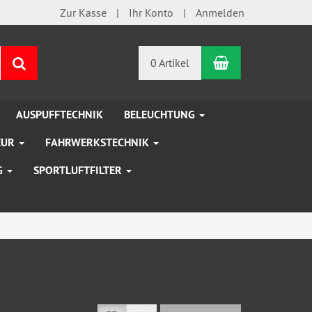
Zur Kasse
Ihr Konto
Anmelden
Warenkorb
Suchen
0 Artikel
AUSPUFFTECHNIK
BELEUCHTUNG
EUR
FAHRWERKSTECHNIK
G
SPORTLUFTFILTER