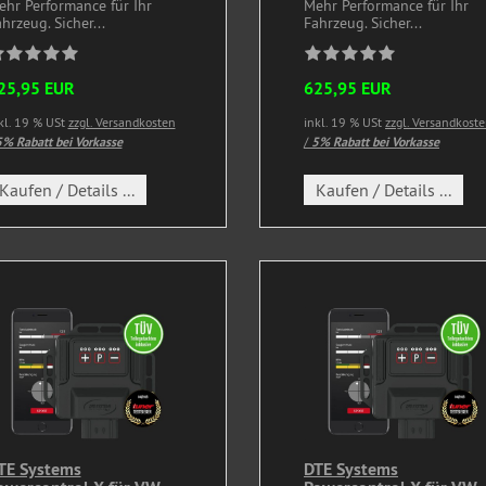
ehr Performance für Ihr
Mehr Performance für Ihr
hrzeug. Sicher...
Fahrzeug. Sicher...
25,95 EUR
625,95 EUR
kl. 19 % USt
zzgl. Versandkosten
inkl. 19 % USt
zzgl. Versandkost
% Rabatt bei Vorkasse
/
5% Rabatt bei Vorkasse
Kaufen / Details ...
Kaufen / Details ...
TE Systems
DTE Systems