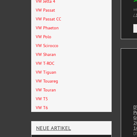
VW Jetta 4
in
VW Passat
/
5
VW Passat CC
VW Phaeton
VW Polo
VW Scirocco
VW Sharan
VW T-ROC
VW Tiguan
VW Touareg
VW Touran
VW T5
D
VW T6
P
G
2
NEUE ARTIKEL
1
D