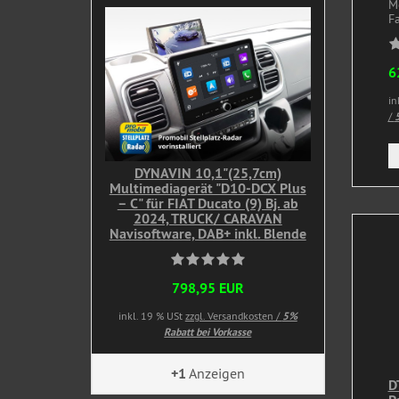
M
Fa
6
in
/
5
DYNAVIN 10,1"(25,7cm)
Multimediagerät "D10-DCX Plus
– C" für FIAT Ducato (9) Bj. ab
2024, TRUCK/ CARAVAN
Navisoftware, DAB+ inkl. Blende
798,95 EUR
inkl. 19 % USt
zzgl. Versandkosten /
5%
Rabatt bei Vorkasse
+1
Anzeigen
D