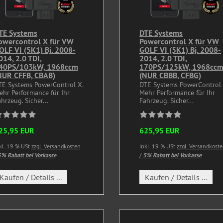
TE Systems
DTE Systems
owercontrol X für VW
Powercontrol X für VW
OLF VI (5K1) Bj. 2008-
GOLF VI (5K1) Bj. 2008-
014, 2.0 TDI,
2014, 2.0 TDI,
40PS/103kW, 1968ccm
170PS/125kW, 1968cc
NUR CFFB, CBAB)
(NUR CBBB, CFBG)
TE Systems PowerControl X.
DTE Systems PowerControl 
ehr Performance für Ihr
Mehr Performance für Ihr
hrzeug. Sicher...
Fahrzeug. Sicher...
25,95 EUR
625,95 EUR
kl. 19 % USt
zzgl. Versandkosten
inkl. 19 % USt
zzgl. Versandkost
% Rabatt bei Vorkasse
/
5% Rabatt bei Vorkasse
Kaufen / Details ...
Kaufen / Details ...