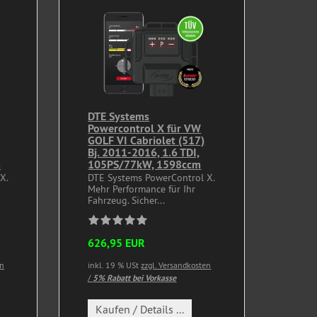
DTE Systems
Powercontrol X für VW
GOLF VI Cabriolet (517)
Bj. 2011-2016, 1.6 TDI,
m
105PS/77kW, 1598ccm
X.
DTE Systems PowerControl X.
Mehr Performance für Ihr
Fahrzeug. Sicher...
626,95 EUR
en
inkl. 19 % USt
zzgl. Versandkosten
/
5% Rabatt bei Vorkasse
Kaufen / Details ...