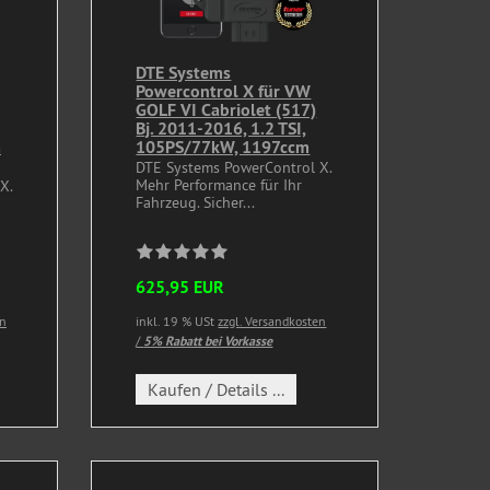
DTE Systems
Powercontrol X für VW
GOLF VI Cabriolet (517)
Bj. 2011-2016, 1.2 TSI,
m
105PS/77kW, 1197ccm
DTE Systems PowerControl X.
Mehr Performance für Ihr
X.
Fahrzeug. Sicher...
625,95 EUR
en
inkl. 19 % USt
zzgl. Versandkosten
/
5% Rabatt bei Vorkasse
Kaufen / Details ...