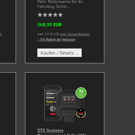
Mehr Performance für Ihr
Fahrzeug. Sicher...
568,95 EUR
en
inkl. 19 % USt
zzgl. Versandkosten
/
5% Rabatt bei Vorkasse
Kaufen / Details ...
DTE Systems