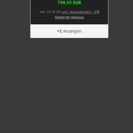
798,95 EUR
inkl. 19 % USt
zzgl. Versandkosten /
5%
Rabatt bei Vorkasse
+1
Anzeigen