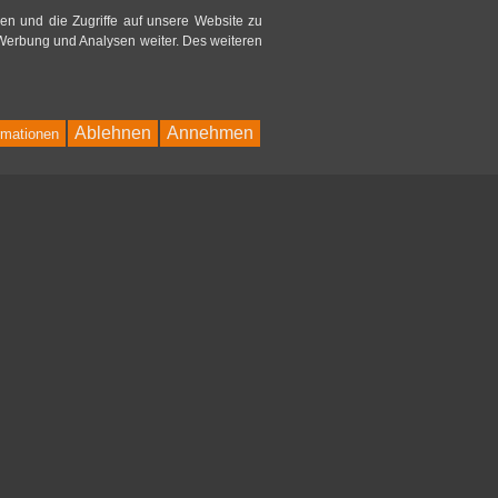
en und die Zugriffe auf unsere Website zu
 Werbung und Analysen weiter. Des weiteren
Ablehnen
Annehmen
rmationen
Bac
to
Top