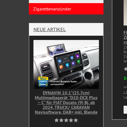
Zigarettenanzünder
NEUE ARTIKEL
F
Z
r
Z
R
Z
le
1
in
DYNAVIN 10,1"(25,7cm)
/
5
Multimediagerät "D10-DCX Plus
La
– C" für FIAT Ducato (9) Bj. ab
2024, TRUCK/ CARAVAN
Navisoftware, DAB+ inkl. Blende