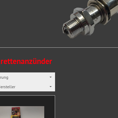
arettenanzünder
erung
ersteller