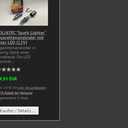
OLIATEC "Spark Lighter"
igarettenanzünder mit
oter LED (12V)
igarettenanzünder in
acing Optik einer
ündkerze. Die LED
uchtet...
4,95 EUR
kl. 19 % USt
zzgl. Versandkosten
% Rabatt bei Vorkasse
gerbestand: 8 Stück
Kaufen / Details ...