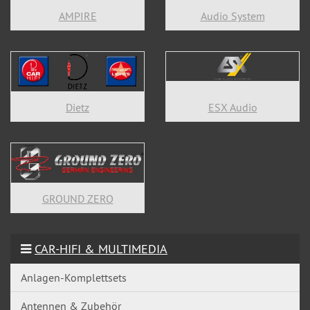
AMPIRE
Audio System
Dietz
ESX Audio
GROUND ZERO
CAR-HIFI & MULTIMEDIA
Anlagen-Komplettsets
Antennen & Zubehör