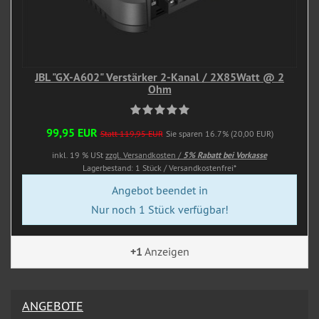
JBL "GX-A602" Verstärker 2-Kanal / 2X85Watt @ 2
Ohm
99,95 EUR
Statt 119,95 EUR
Sie sparen 16.7% (20,00 EUR)
inkl. 19 % USt
zzgl. Versandkosten /
5% Rabatt bei Vorkasse
Lagerbestand: 1 Stück / Versandkostenfrei*
Angebot beendet in
Nur noch 1 Stück verfügbar!
+1
Anzeigen
ANGEBOTE