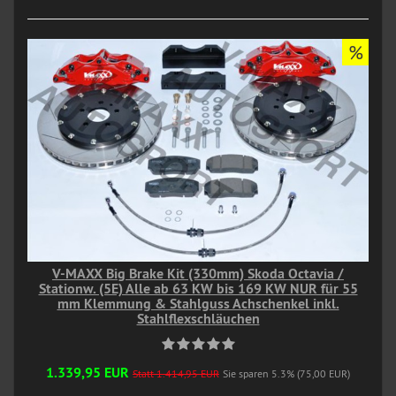
%
V-MAXX Big Brake Kit (330mm) Skoda Octavia /
Stationw. (5E) Alle ab 63 KW bis 169 KW NUR für 55
mm Klemmung & Stahlguss Achschenkel inkl.
Stahlflexschläuchen
1.339,95 EUR
Statt 1.414,95 EUR
Sie sparen 5.3% (75,00 EUR)