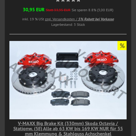
30,95 EUR
Statt 33,95 EUR
Sie sparen 8.8% (3,00 EUR)
inkl. 19 % USt
zzgl. Versandkosten /
5% Rabatt bei Vorkasse
Lagerbestand: 3 Stück
%
V-MAXX Big Brake Kit (330mm) Skoda Octavia /
Stationw. (5E) Alle ab 63 KW bis 169 KW NUR für 55
mm Klemmung & Stahlguss Achschenkel