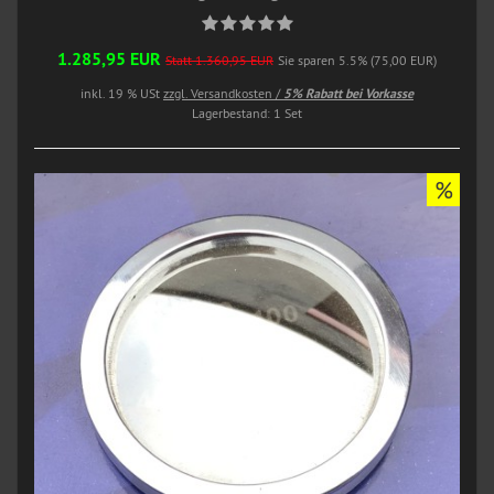
1.285,95 EUR
Statt 1.360,95 EUR
Sie sparen 5.5% (75,00 EUR)
inkl. 19 % USt
zzgl. Versandkosten /
5% Rabatt bei Vorkasse
Lagerbestand: 1 Set
%