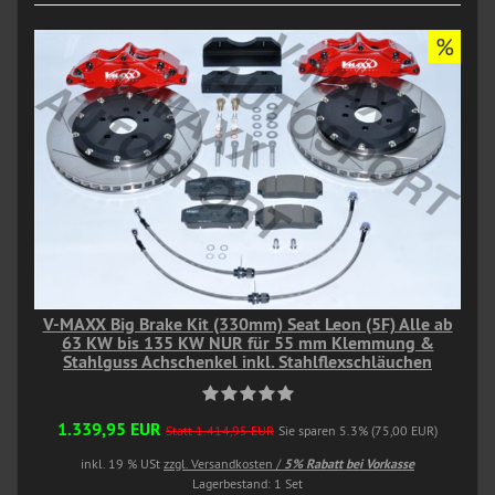
%
V-MAXX Big Brake Kit (330mm) Seat Leon (5F) Alle ab
63 KW bis 135 KW NUR für 55 mm Klemmung &
Stahlguss Achschenkel inkl. Stahlflexschläuchen
1.339,95 EUR
Statt 1.414,95 EUR
Sie sparen 5.3% (75,00 EUR)
inkl. 19 % USt
zzgl. Versandkosten /
5% Rabatt bei Vorkasse
Lagerbestand: 1 Set