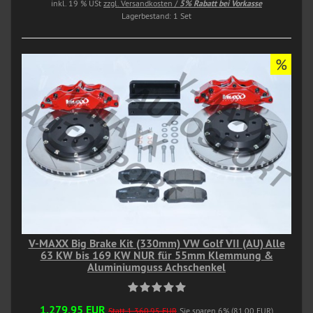
inkl. 19 % USt
zzgl. Versandkosten /
5% Rabatt bei Vorkasse
Lagerbestand: 1 Set
%
V-MAXX Big Brake Kit (330mm) VW Golf VII (AU) Alle
63 KW bis 169 KW NUR für 55mm Klemmung &
Aluminiumguss Achschenkel
1.279,95 EUR
Statt 1.360,95 EUR
Sie sparen 6% (81,00 EUR)