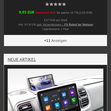
9,95 EUR
Statt 11,95 EUR
Sie sparen 16.7% (2,00 EUR)
4,97 EUR pro Stück
inkl. 19 % USt
zzgl. Versandkosten /
5% Rabatt bei Vorkasse
Lagerbestand: 2 Paar
+11
Anzeigen
NEUE ARTIKEL