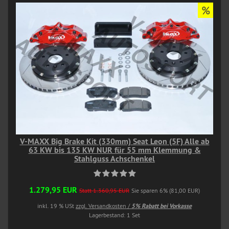
%
V-MAXX Big Brake Kit (330mm) Seat Leon (5F) Alle ab
63 KW bis 135 KW NUR für 55 mm Klemmung &
Stahlguss Achschenkel
1.279,95 EUR
Statt 1.360,95 EUR
Sie sparen 6% (81,00 EUR)
inkl. 19 % USt
zzgl. Versandkosten /
5% Rabatt bei Vorkasse
Lagerbestand: 1 Set