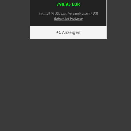
798,95 EUR
inkl. 19 % USt
zzgl. Versandkosten /
5%
Rabatt bei Vorkasse
+1
Anzeigen