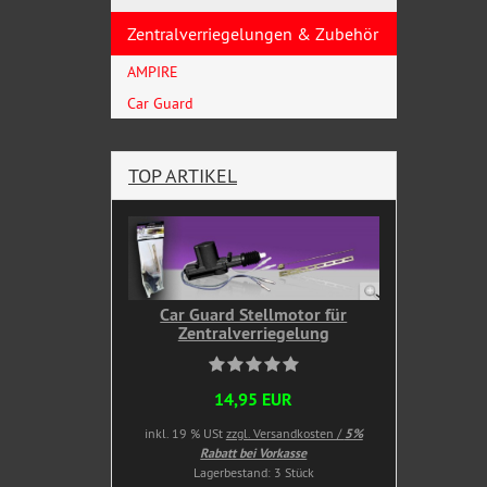
Zentralverriegelungen & Zubehör
AMPIRE
Car Guard
TOP ARTIKEL
Car Guard Stellmotor für
Zentralverriegelung
14,95 EUR
inkl. 19 % USt
zzgl. Versandkosten /
5%
Rabatt bei Vorkasse
Lagerbestand: 3 Stück