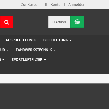
Zur Kasse
Ihr Konto
Anmelden
Warenkorb
Suchen
0 Artikel
AUSPUFFTECHNIK
BELEUCHTUNG
EUR
FAHRWERKSTECHNIK
G
SPORTLUFTFILTER