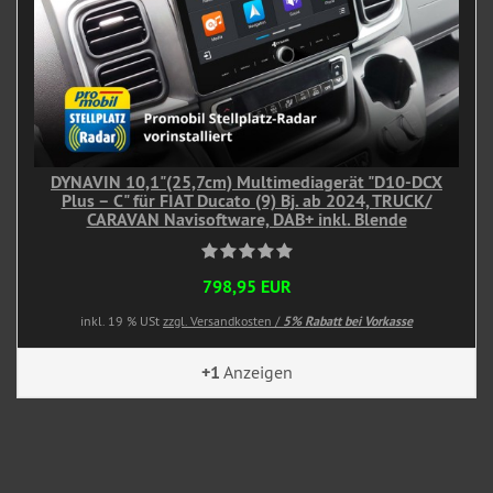
DYNAVIN 10,1"(25,7cm) Multimediagerät "D10-DCX
Plus – C" für FIAT Ducato (9) Bj. ab 2024, TRUCK/
CARAVAN Navisoftware, DAB+ inkl. Blende
798,95 EUR
inkl. 19 % USt
zzgl. Versandkosten /
5% Rabatt bei Vorkasse
+1
Anzeigen