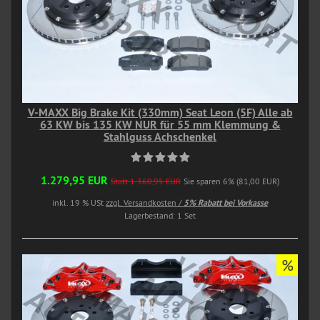
V-MAXX Big Brake Kit (330mm) Seat Leon (5F) Alle ab
63 KW bis 135 KW NUR für 55 mm Klemmung &
Stahlguss Achschenkel
1.279,95 EUR
Statt 1.360,95 EUR
Sie sparen 6% (81,00 EUR)
inkl. 19 % USt
zzgl. Versandkosten /
5% Rabatt bei Vorkasse
Lagerbestand: 1 Set
%