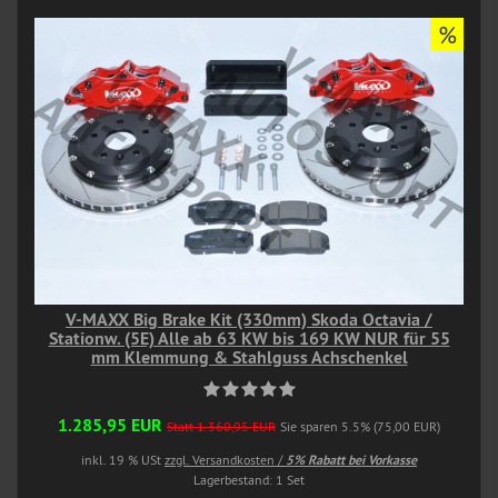
%
V-MAXX Big Brake Kit (330mm) Skoda Octavia /
Stationw. (5E) Alle ab 63 KW bis 169 KW NUR für 55
mm Klemmung & Stahlguss Achschenkel
1.285,95 EUR
Statt 1.360,95 EUR
Sie sparen 5.5% (75,00 EUR)
inkl. 19 % USt
zzgl. Versandkosten /
5% Rabatt bei Vorkasse
Lagerbestand: 1 Set