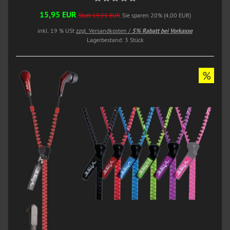
15,95 EUR
Statt 19,95 EUR
Sie sparen 20% (4,00 EUR)
inkl. 19 % USt
zzgl. Versandkosten /
5% Rabatt bei Vorkasse
Lagerbestand: 3 Stück
%