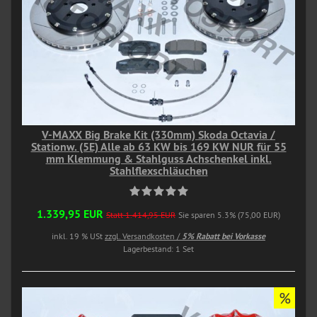
V-MAXX Big Brake Kit (330mm) Skoda Octavia /
Stationw. (5E) Alle ab 63 KW bis 169 KW NUR für 55
mm Klemmung & Stahlguss Achschenkel inkl.
Stahlflexschläuchen
1.339,95 EUR
Statt 1.414,95 EUR
Sie sparen 5.3% (75,00 EUR)
inkl. 19 % USt
zzgl. Versandkosten /
5% Rabatt bei Vorkasse
Lagerbestand: 1 Set
%