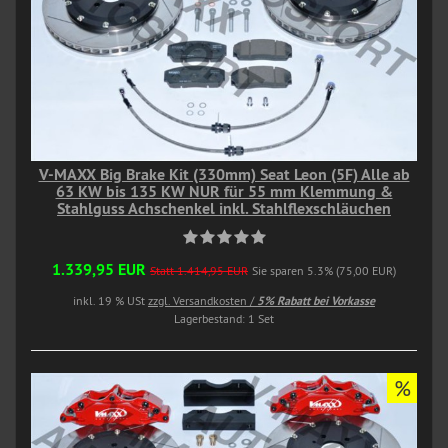
V-MAXX Big Brake Kit (330mm) Seat Leon (5F) Alle ab
63 KW bis 135 KW NUR für 55 mm Klemmung &
Stahlguss Achschenkel inkl. Stahlflexschläuchen
1.339,95 EUR
Statt 1.414,95 EUR
Sie sparen 5.3% (75,00 EUR)
inkl. 19 % USt
zzgl. Versandkosten /
5% Rabatt bei Vorkasse
Lagerbestand: 1 Set
%