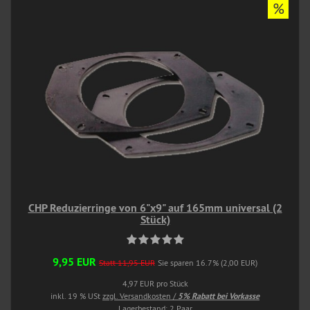
%
CHP Reduzierringe von 6"x9" auf 165mm universal (2
Stück)
9,95 EUR
Statt 11,95 EUR
Sie sparen 16.7% (2,00 EUR)
4,97 EUR pro Stück
inkl. 19 % USt
zzgl. Versandkosten /
5% Rabatt bei Vorkasse
Lagerbestand: 2 Paar