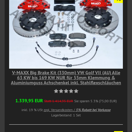
V-MAXX Big Brake Kit (330mm) VW Golf VII (AU) Alle
63 KW bis 169 KW NUR für 55mm Klemmung &
Aluminiumguss Achschenkel inkl. Stahlflexschläuchen
1.339,95 EUR
Statt 1.414,95 EUR
Sie sparen 5.3% (75,00 EUR)
inkl. 19 % USt
zzgl. Versandkosten /
5% Rabatt bei Vorkasse
Lagerbestand: 1 Set