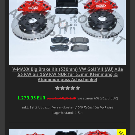
V-MAXX Big Brake Kit (330mm) VW Golf VII (AU) Alle
63 KW bis 169 KW NUR für 55mm Klemmung &
Aluminiumguss Achschenkel
1.279,95 EUR
Statt 1.360,95 EUR
Sie sparen 6% (81,00 EUR)
inkl. 19 % USt
zzgl. Versandkosten /
5% Rabatt bei Vorkasse
Lagerbestand: 1 Set
%