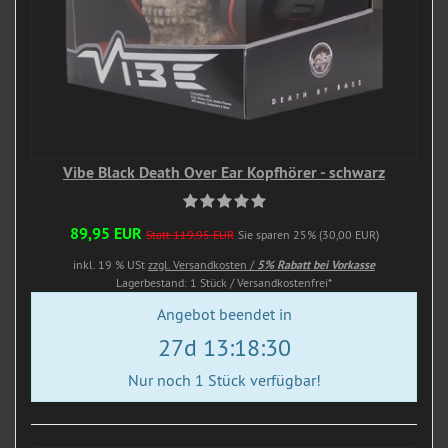
Vibe Black Death Over Ear Kopfhörer - schwarz
89,95 EUR
Statt 119,95 EUR
Sie sparen 25% (30,00 EUR)
inkl. 19 % USt
zzgl. Versandkosten /
5% Rabatt bei Vorkasse
Lagerbestand: 1 Stück / Versandkostenfrei*
Angebot beendet in
27d 13:18:28
Nur noch 1 Stück verfügbar!