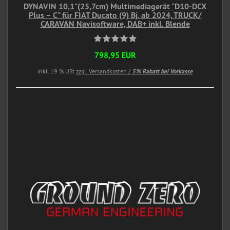
DYNAVIN 10,1"(25,7cm) Multimediagerät "D10-DCX
Plus – C" für FIAT Ducato (9) Bj. ab 2024, TRUCK/
CARAVAN Navisoftware, DAB+ inkl. Blende
798,95 EUR
inkl. 19 % USt
zzgl. Versandkosten /
5% Rabatt bei Vorkasse