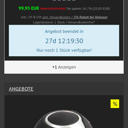
99,95 EUR
Statt 119,95 EUR
Sie sparen 16.7% (20,00 EUR)
inkl. 19 % USt
zzgl. Versandkosten /
5% Rabatt bei Vorkasse
Lagerbestand: 1 Stück / Versandkostenfrei*
Angebot beendet in
27d 12:19:28
Nur noch 1 Stück verfügbar!
+1
Anzeigen
ANGEBOTE
%