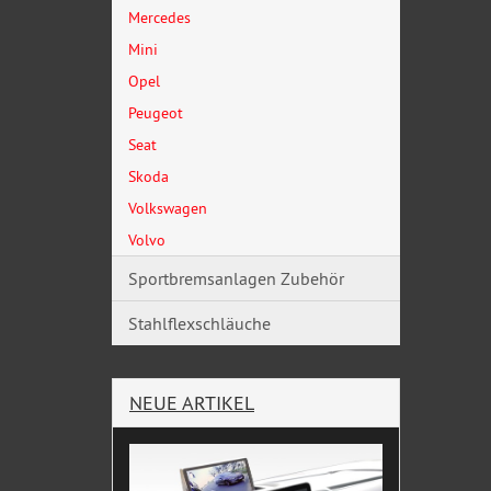
Mercedes
Mini
Opel
Peugeot
Seat
Skoda
Volkswagen
Volvo
Sportbremsanlagen Zubehör
Stahlflexschläuche
NEUE ARTIKEL