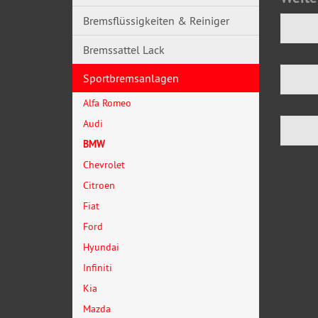
Bremsflüssigkeiten & Reiniger
Bremssattel Lack
Sportbremsanlagen
Alfa Romeo
Audi
BMW
Chevrolet
Citroen
Fiat
Ford
Hyundai
Infiniti
Kia
Mazda