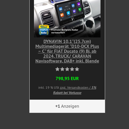
DYNAVIN 10,1"(25,7cm)
Multimediagerät "D10-DCX Plus
– C" für FIAT Ducato (9) Bj. ab
2024, TRUCK/ CARAVAN
Navisoftware, DAB+ inkl. Blende
798,95 EUR
inkl. 19 % USt
zzgl. Versandkosten /
5%
Rabatt bei Vorkasse
+1
Anzeigen