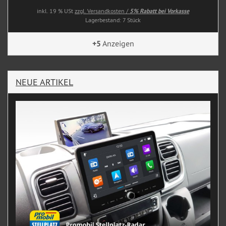
inkl. 19 % USt
zzgl. Versandkosten /
5% Rabatt bei Vorkasse
Lagerbestand: 7 Stück
+5
Anzeigen
NEUE ARTIKEL