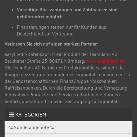
Vorzeitige Rückzahlungen und Zahlpausen sind
gebührenfrei möglich.
Finanzierungen stehen nur für Kunden aus
Deutschland zur Verfügung.
Verlassen Sie sich auf einen starken Partner:
easyCredit-Ratenkauf ist ein Produkt der TeamBank AG,
Beuthener Straße 25, 90471 Nürnberg,
www.teambank.de
.
Die TeamBank AG ist mit der Produktfamilie easyCredit das
Kompetenzzentrum für modernes Liquiditätsmanagement in
der Genossenschaftlichen FinanzGruppe Volksbanken
Raiffeisenbanken. Durch die Bereitstellung und Vernetzung
innovativer Produkte und Services erhalten die Kunden
einfach, überall und zu jeder Zeit Zugang zu Liquidität.
KATEGORIEN
% Sonderangebote %