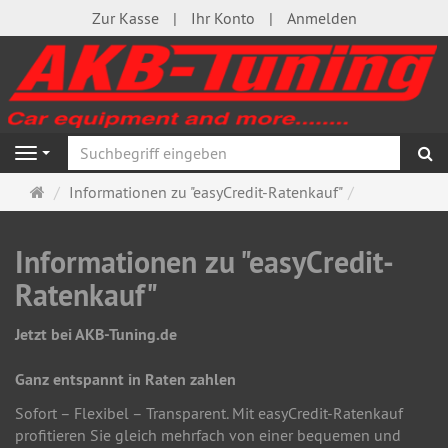
Zur Kasse
Ihr Konto
Anmelden
S
Navigation
Startseite
Informationen zu "easyCredit-Ratenkauf"
Informationen zu "easyCredit-
Ratenkauf"
Jetzt bei AKB-Tuning.de
Ganz entspannt in Raten zahlen
Sofort – Flexibel – Transparent. Mit easyCredit-Ratenkauf
profitieren Sie gleich mehrfach von einer bequemen und