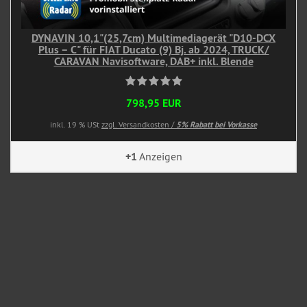
DYNAVIN 10,1"(25,7cm) Multimediagerät "D10-DCX
Plus – C" für FIAT Ducato (9) Bj. ab 2024, TRUCK/
CARAVAN Navisoftware, DAB+ inkl. Blende
798,95 EUR
inkl. 19 % USt
zzgl. Versandkosten /
5% Rabatt bei Vorkasse
+1
Anzeigen