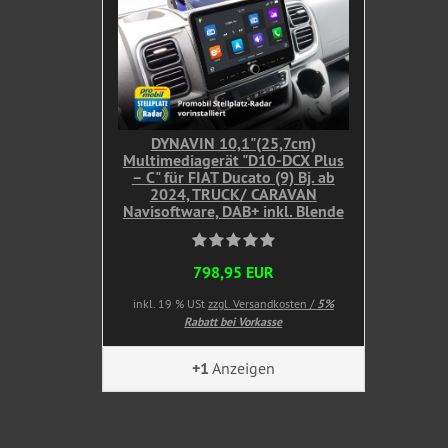
DYNAVIN 10,1"(25,7cm)
Multimediagerät "D10-DCX Plus
– C" für FIAT Ducato (9) Bj. ab
2024, TRUCK/ CARAVAN
Navisoftware, DAB+ inkl. Blende
798,95 EUR
inkl. 19 % USt
zzgl. Versandkosten /
5%
Rabatt bei Vorkasse
+1
Anzeigen