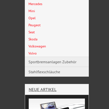
Mercedes
Mini
Opel
Peugeot
Seat
Skoda
Volkswagen
Volvo
Sportbremsanlagen Zubehör
Stahlflexschläuche
NEUE ARTIKEL