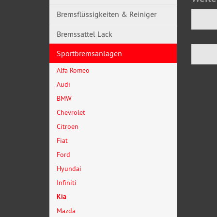
Bremsflüssigkeiten & Reiniger
Bremssattel Lack
Sportbremsanlagen
Alfa Romeo
Audi
BMW
Chevrolet
Citroen
Fiat
Ford
Hyundai
Infiniti
Kia
Mazda