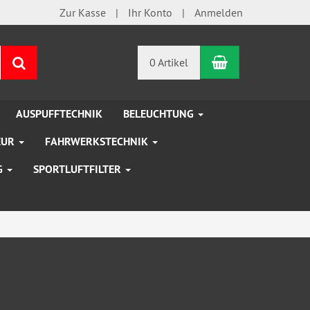
Zur Kasse
Ihr Konto
Anmelden
Warenkorb
Suchen
0 Artikel
AUSPUFFTECHNIK
BELEUCHTUNG
EUR
FAHRWERKSTECHNIK
G
SPORTLUFTFILTER