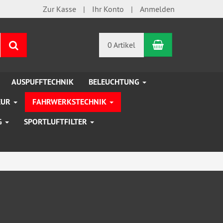
Zur Kasse
Ihr Konto
Anmelden
Warenkorb
Suchen
0 Artikel
AUSPUFFTECHNIK
BELEUCHTUNG
EUR
FAHRWERKSTECHNIK
G
SPORTLUFTFILTER