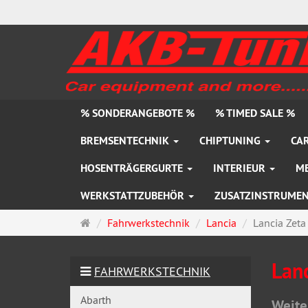
% SONDERANGEBOTE %
% TIMED SALE %
BREMSENTECHNIK
CHIPTUNING
CAR
HOSENTRÄGERGURTE
INTERIEUR
M
WERKSTATTZUBEHÖR
ZUSATZINSTRUME
Startseite
Fahrwerkstechnik
Lancia
Lancia Zeta
Lanc
FAHRWERKSTECHNIK
Abarth
Weite