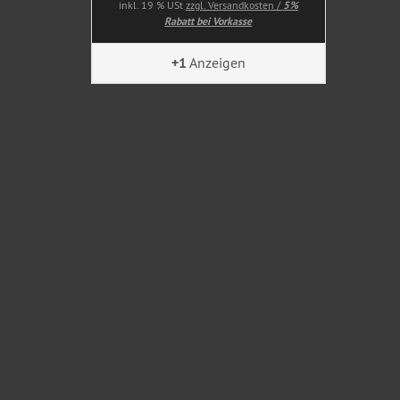
inkl. 19 % USt
zzgl. Versandkosten /
5%
Rabatt bei Vorkasse
+1
Anzeigen